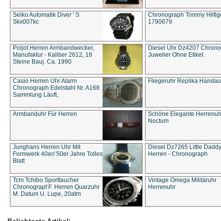
Seiko Automatik Diver ' S
Chronograph Tommy Hilfige
Skx007kc
1790679
Poljot Herren Armbandwecker,
Diesel Uhr Dz4207 Chron
Manufaktur - Kaliber 2612, 18
Juwelier Ohne Etiket
Steine Bauj. Ca. 1990
Casio Herren Uhr Alarm
Fliegeruhr Replika Handau
Chronograph Edelstahl Nr. A168
Sammlung Läuft,
Armbanduhr Für Herren
Schöne Elegante Herrenuh
Noctum
Junghans Herren Uhr Mit
Diesel Dz7265 Little Dadd
Formwerk 40er/ 50er Jahre Tolles
Herren - Chronograph
Blatt
Tcm Tchibo Sporttaucher
Vintage Omega Militäruhr
Chronograpf F. Herren Quarzuhr
Herrenuhr
M. Datum U. Lupe, 20atm