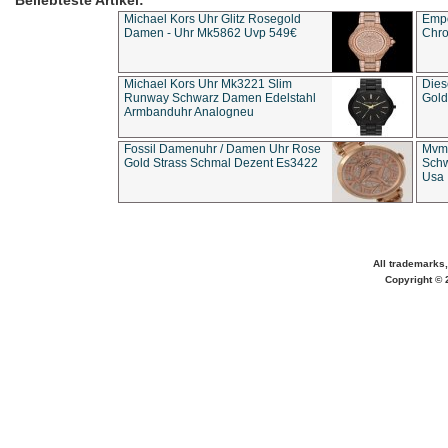
Beliebteste Artikel:
Michael Kors Uhr Glitz Rosegold
Empo
Damen - Uhr Mk5862 Uvp 549€
Chro
Michael Kors Uhr Mk3221 Slim
Dies
Runway Schwarz Damen Edelstahl
Gold
Armbanduhr Analogneu
Fossil Damenuhr / Damen Uhr Rose
Mvmt
Gold Strass Schmal Dezent Es3422
Schw
Usa 
All trademarks,
Copyright © 