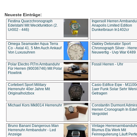
Neueste Einträge:
Festina Quarzchronograph
Ingersoll Herren Armbandu
Edelstahl Mit Weckfunktion (2.
Anapolis Limited Edition
Ur002 - 446)
Dunkelbraun In1402cr
Omega Seamaster Aqua Terra
Oakley Detonator Sport
Co - Axial 41. 5 Mm Auch Ankauf
Chronograph Silver - Herre
Von Luxusuhren
Neuwertig - Uvp War €489
Polar Electro Ft7m Armbanduhr
Fossil Herren - Uhr
Für Herren (90036746) Mit Polar
Flowlink
Cortebert Sport Military
Casio Edifice Eqw - M1100
Herrenuhr 40er Jahre Mit
1aer Funk Solar Sehr Wen
Originalholzbox
Getragen
Michael Kors Mk8014 Herrenuhr
Constantin Durmont Admira
Herren Cronograph In Edel
Vergoldet
Bruno Banani Dangerous Man
Vintage Herrenarmbanduh
Herrenuhr Armbanduhr - Led
Blumus Eta Werk Mit
Anzeige
Feinregulierung Läuft Perfe