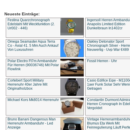
Neueste Einträge:
Festina Quarzchronograph
Ingersoll Herren Armbandu
Edelstahl Mit Weckfunktion (2.
Anapolis Limited Edition
Ur002 - 446)
Dunkelbraun In1402cr
Omega Seamaster Aqua Terra
Oakley Detonator Sport
Co - Axial 41. 5 Mm Auch Ankauf
Chronograph Silver - Herre
Von Luxusuhren
Neuwertig - Uvp War €489
Polar Electro Ft7m Armbanduhr
Fossil Herren - Uhr
Für Herren (90036746) Mit Polar
Flowlink
Cortebert Sport Military
Casio Edifice Eqw - M1100
Herrenuhr 40er Jahre Mit
1aer Funk Solar Sehr Wen
Originalholzbox
Getragen
Michael Kors Mk8014 Herrenuhr
Constantin Durmont Admira
Herren Cronograph In Edel
Vergoldet
Bruno Banani Dangerous Man
Vintage Herrenarmbanduh
Herrenuhr Armbanduhr - Led
Blumus Eta Werk Mit
Anzeige
Feinregulierung Läuft Perfe