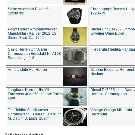
Seiko Automatik Diver ' S
Chronograph Tommy Hilfige
Skx007kc
1790679
Poljot Herren Armbandwecker,
Diesel Uhr Dz4207 Chron
Manufaktur - Kaliber 2612, 18
Juwelier Ohne Etiket
Steine Bauj. Ca. 1990
Casio Herren Uhr Alarm
Fliegeruhr Replika Handau
Chronograph Edelstahl Nr. A168
Sammlung Läuft,
Armbanduhr Für Herren
Schöne Elegante Herrenuh
Noctum
Junghans Herren Uhr Mit
Diesel Dz7265 Little Dadd
Formwerk 40er/ 50er Jahre Tolles
Herren - Chronograph
Blatt
Tcm Tchibo Sporttaucher
Vintage Omega Militäruhr
Chronograpf F. Herren Quarzuhr
Herrenuhr
M. Datum U. Lupe, 20atm