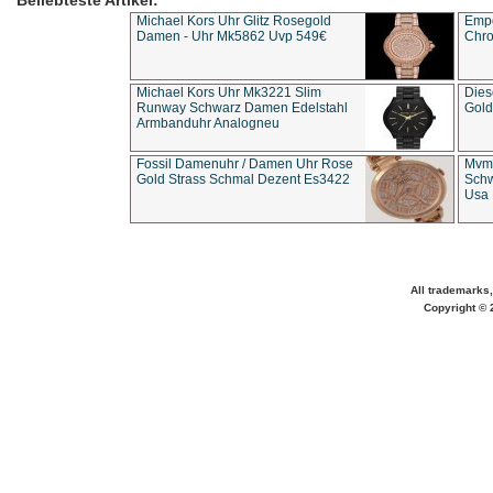
Beliebteste Artikel:
Michael Kors Uhr Glitz Rosegold
Empo
Damen - Uhr Mk5862 Uvp 549€
Chro
Michael Kors Uhr Mk3221 Slim
Dies
Runway Schwarz Damen Edelstahl
Gold
Armbanduhr Analogneu
Fossil Damenuhr / Damen Uhr Rose
Mvmt
Gold Strass Schmal Dezent Es3422
Schw
Usa 
All trademarks,
Copyright © 