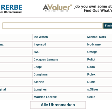
Ice Watch
Michael Kors
na
Ingersoll
No-Name
IWC
Omega
Jacques Lemans
Poljot
Joop!
Rado
Junghans
Rolex
Kienzle
Ruhla
inal
Longines
s.Oliver
Maurice Lacroix
Seiko
Alle Uhrenmarken