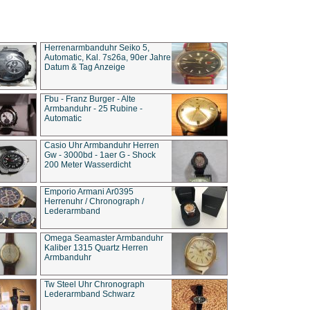
Herrenarmbanduhr Seiko 5,
Automatic, Kal. 7s26a, 90er Jahre
Datum & Tag Anzeige
Fbu - Franz Burger - Alte
Armbanduhr - 25 Rubine -
Automatic
Casio Uhr Armbanduhr Herren
Gw - 3000bd - 1aer G - Shock
200 Meter Wasserdicht
Emporio Armani Ar0395
Herrenuhr / Chronograph /
Lederarmband
Omega Seamaster Armbanduhr
Kaliber 1315 Quartz Herren
Armbanduhr
Tw Steel Uhr Chronograph
Lederarmband Schwarz