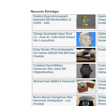
Neueste Einträge:
Festina Quarzchronograph
Inger
Edelstahl Mit Weckfunktion (2.
Anapol
Ur002 - 446)
Dunke
Omega Seamaster Aqua Terra
Oakle
Co - Axial 41. 5 Mm Auch Ankauf
Chron
Von Luxusuhren
Neuwe
Polar Electro Ft7m Armbanduhr
Fossil
Für Herren (90036746) Mit Polar
Flowlink
Cortebert Sport Military
Casio
Herrenuhr 40er Jahre Mit
1aer 
Originalholzbox
Getra
Michael Kors Mk8014 Herrenuhr
Const
Herre
Vergo
Bruno Banani Dangerous Man
Vinta
Herrenuhr Armbanduhr - Led
Blumu
Anzeige
Feinre