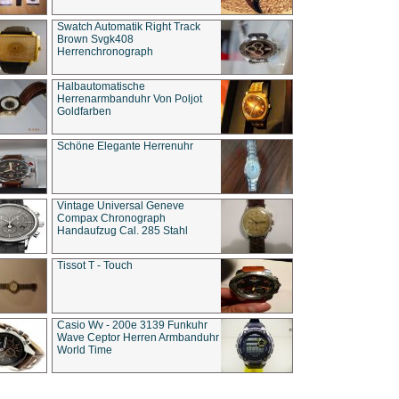
Swatch Automatik Right Track
Brown Svgk408
Herrenchronograph
Halbautomatische
Herrenarmbanduhr Von Poljot
Goldfarben
Schöne Elegante Herrenuhr
Vintage Universal Geneve
Compax Chronograph
Handaufzug Cal. 285 Stahl
Tissot T - Touch
Casio Wv - 200e 3139 Funkuhr
Wave Ceptor Herren Armbanduhr
World Time