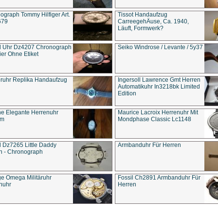
ograph Tommy Hilfiger Art.
Tissot Handaufzug
679
CarreegehÄuse, Ca. 1940,
Läuft, Formwerk?
l Uhr Dz4207 Chronograph
Seiko Windrose / Levante / 5y37
ier Ohne Etiket
eruhr Replika Handaufzug
Ingersoll Lawrence Gmt Herren
Automatikuhr In3218bk Limited
Edition
e Elegante Herrenuhr
Maurice Lacroix Herrenuhr Mit
um
Mondphase Classic Lc1148
l Dz7265 Little Daddy
Armbanduhr Für Herren
n - Chronograph
ge Omega Militäruhr
Fossil Ch2891 Armbanduhr Für
nuhr
Herren