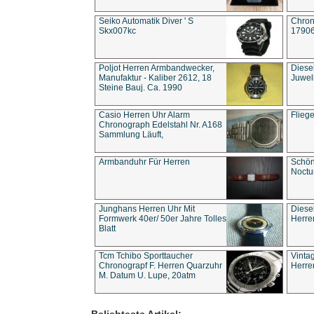
Seiko Automatik Diver ' S
Chron
Skx007kc
1790
Poljot Herren Armbandwecker,
Diese
Manufaktur - Kaliber 2612, 18
Juwel
Steine Bauj. Ca. 1990
Casio Herren Uhr Alarm
Flieg
Chronograph Edelstahl Nr. A168
Sammlung Läuft,
Armbanduhr Für Herren
Schön
Noct
Junghans Herren Uhr Mit
Diese
Formwerk 40er/ 50er Jahre Tolles
Herre
Blatt
Tcm Tchibo Sporttaucher
Vinta
Chronograpf F. Herren Quarzuhr
Herre
M. Datum U. Lupe, 20atm