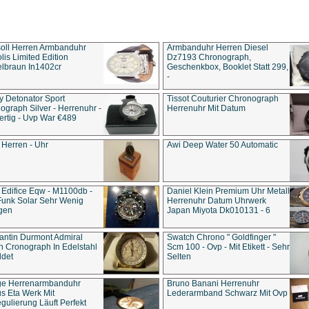
soll Herren Armbanduhr
Armbanduhr Herren Diesel
is Limited Edition
Dz7193 Chro­no­graph,
lbraun In1402cr
Geschenkbox, Booklet Statt 299,
-
y Detonator Sport
Tissot Couturier Chronograph
ograph Silver - Herrenuhr -
Herrenuhr Mit Datum
rtig - Uvp War €489
 Herren - Uhr
Awi Deep Water 50 Automatic
 Edifice Eqw - M1100db -
Daniel Klein Premium Uhr Metall
Funk Solar Sehr Wenig
Herrenuhr Datum Uhrwerk
gen
Japan Miyota Dk010131 - 6
antin Durmont Admiral
Swatch Chrono " Goldfinger "
n Cronograph In Edelstahl
Scm 100 - Ovp - Mit Etikett - Sehr
ldet
Selten
ge Herrenarmbanduhr
Bruno Banani Herrenuhr
s Eta Werk Mit
Lederarmband Schwarz Mit Ovp
gulierung Läuft Perfekt