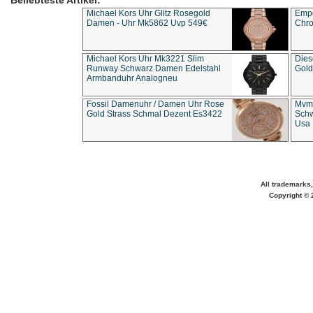
Beliebteste Artikel:
Michael Kors Uhr Glitz Rosegold
Empo
Damen - Uhr Mk5862 Uvp 549€
Chro
Michael Kors Uhr Mk3221 Slim
Dies
Runway Schwarz Damen Edelstahl
Gold
Armbanduhr Analogneu
Fossil Damenuhr / Damen Uhr Rose
Mvmt
Gold Strass Schmal Dezent Es3422
Schw
Usa 
All trademarks,
Copyright © 