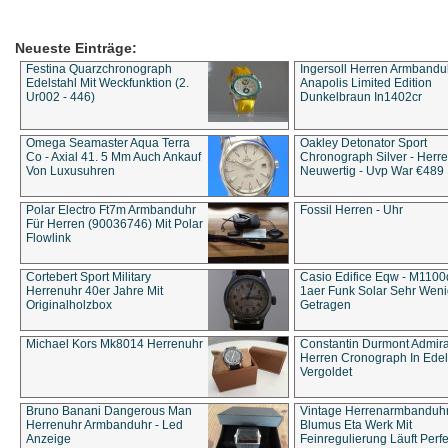
Neueste Einträge:
Festina Quarzchronograph
Ingersoll Herren Armbandu
Edelstahl Mit Weckfunktion (2.
Anapolis Limited Edition
Ur002 - 446)
Dunkelbraun In1402cr
Omega Seamaster Aqua Terra
Oakley Detonator Sport
Co - Axial 41. 5 Mm Auch Ankauf
Chronograph Silver - Herre
Von Luxusuhren
Neuwertig - Uvp War €489
Polar Electro Ft7m Armbanduhr
Fossil Herren - Uhr
Für Herren (90036746) Mit Polar
Flowlink
Cortebert Sport Military
Casio Edifice Eqw - M1100
Herrenuhr 40er Jahre Mit
1aer Funk Solar Sehr Wen
Originalholzbox
Getragen
Michael Kors Mk8014 Herrenuhr
Constantin Durmont Admira
Herren Cronograph In Edel
Vergoldet
Bruno Banani Dangerous Man
Vintage Herrenarmbanduh
Herrenuhr Armbanduhr - Led
Blumus Eta Werk Mit
Anzeige
Feinregulierung Läuft Perfe