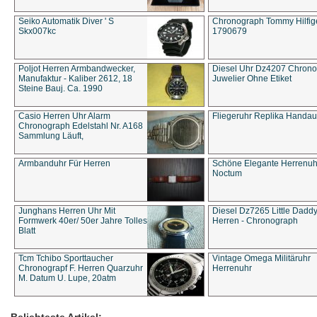
Seiko Automatik Diver ' S
Chronograph Tommy Hilfige
Skx007kc
1790679
Poljot Herren Armbandwecker,
Diesel Uhr Dz4207 Chron
Manufaktur - Kaliber 2612, 18
Juwelier Ohne Etiket
Steine Bauj. Ca. 1990
Casio Herren Uhr Alarm
Fliegeruhr Replika Handau
Chronograph Edelstahl Nr. A168
Sammlung Läuft,
Armbanduhr Für Herren
Schöne Elegante Herrenuh
Noctum
Junghans Herren Uhr Mit
Diesel Dz7265 Little Dadd
Formwerk 40er/ 50er Jahre Tolles
Herren - Chronograph
Blatt
Tcm Tchibo Sporttaucher
Vintage Omega Militäruhr
Chronograpf F. Herren Quarzuhr
Herrenuhr
M. Datum U. Lupe, 20atm