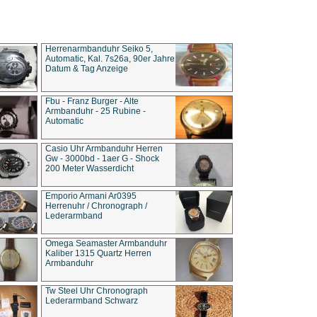
Herrenarmbanduhr Seiko 5,
Automatic, Kal. 7s26a, 90er Jahre
Datum & Tag Anzeige
Fbu - Franz Burger - Alte
Armbanduhr - 25 Rubine -
Automatic
Casio Uhr Armbanduhr Herren
Gw - 3000bd - 1aer G - Shock
200 Meter Wasserdicht
Emporio Armani Ar0395
Herrenuhr / Chronograph /
Lederarmband
Omega Seamaster Armbanduhr
Kaliber 1315 Quartz Herren
Armbanduhr
Tw Steel Uhr Chronograph
Lederarmband Schwarz