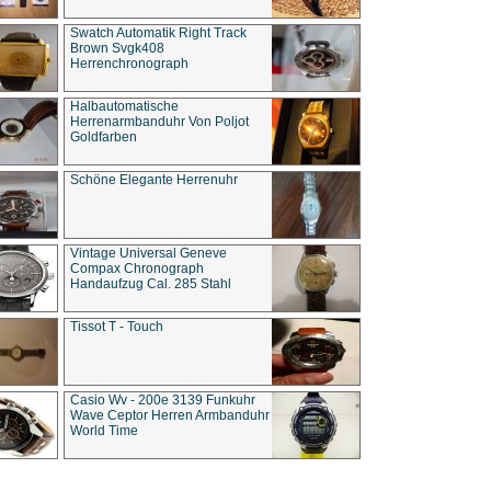
Swatch Automatik Right Track
Brown Svgk408
Herrenchronograph
Halbautomatische
Herrenarmbanduhr Von Poljot
Goldfarben
Schöne Elegante Herrenuhr
Vintage Universal Geneve
Compax Chronograph
Handaufzug Cal. 285 Stahl
Tissot T - Touch
Casio Wv - 200e 3139 Funkuhr
Wave Ceptor Herren Armbanduhr
World Time