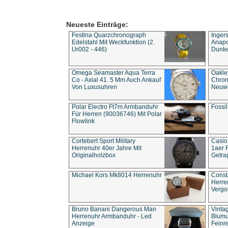
Neueste Einträge:
Festina Quarzchronograph
Inger
Edelstahl Mit Weckfunktion (2.
Anapol
Ur002 - 446)
Dunke
Omega Seamaster Aqua Terra
Oakle
Co - Axial 41. 5 Mm Auch Ankauf
Chron
Von Luxusuhren
Neuwe
Polar Electro Ft7m Armbanduhr
Fossil
Für Herren (90036746) Mit Polar
Flowlink
Cortebert Sport Military
Casio
Herrenuhr 40er Jahre Mit
1aer 
Originalholzbox
Getra
Michael Kors Mk8014 Herrenuhr
Const
Herre
Vergo
Bruno Banani Dangerous Man
Vinta
Herrenuhr Armbanduhr - Led
Blumu
Anzeige
Feinre