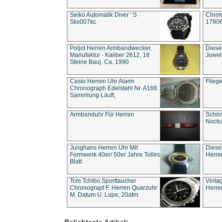
Seiko Automatik Diver ' S
Chron
Skx007kc
1790
Poljot Herren Armbandwecker,
Diese
Manufaktur - Kaliber 2612, 18
Juwel
Steine Bauj. Ca. 1990
Casio Herren Uhr Alarm
Flieg
Chronograph Edelstahl Nr. A168
Sammlung Läuft,
Armbanduhr Für Herren
Schön
Noct
Junghans Herren Uhr Mit
Diese
Formwerk 40er/ 50er Jahre Tolles
Herre
Blatt
Tcm Tchibo Sporttaucher
Vinta
Chronograpf F. Herren Quarzuhr
Herre
M. Datum U. Lupe, 20atm