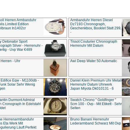
soll Herren Armbanduhr
Armbanduhr Herren Diesel
is Limited Edition
Dz7193 Chro­no­graph,
lbraun In1402cr
Geschenkbox, Booklet Statt 299,
-
y Detonator Sport
Tissot Couturier Chronograph
ograph Silver - Herrenuhr -
Herrenuhr Mit Datum
rtig - Uvp War €489
 Herren - Uhr
Awi Deep Water 50 Automatic
 Edifice Eqw - M1100db -
Daniel Klein Premium Uhr Metall
Funk Solar Sehr Wenig
Herrenuhr Datum Uhrwerk
gen
Japan Miyota Dk010131 - 6
antin Durmont Admiral
Swatch Chrono " Goldfinger "
n Cronograph In Edelstahl
Scm 100 - Ovp - Mit Etikett - Sehr
ldet
Selten
ge Herrenarmbanduhr
Bruno Banani Herrenuhr
s Eta Werk Mit
Lederarmband Schwarz Mit Ovp
gulierung Läuft Perfekt