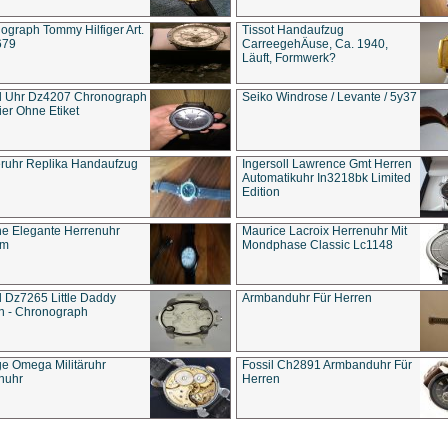
ograph Tommy Hilfiger Art.
Tissot Handaufzug
679
CarreegehÄuse, Ca. 1940,
Läuft, Formwerk?
l Uhr Dz4207 Chronograph
Seiko Windrose / Levante / 5y37
ier Ohne Etiket
eruhr Replika Handaufzug
Ingersoll Lawrence Gmt Herren
Automatikuhr In3218bk Limited
Edition
e Elegante Herrenuhr
Maurice Lacroix Herrenuhr Mit
um
Mondphase Classic Lc1148
l Dz7265 Little Daddy
Armbanduhr Für Herren
n - Chronograph
ge Omega Militäruhr
Fossil Ch2891 Armbanduhr Für
nuhr
Herren