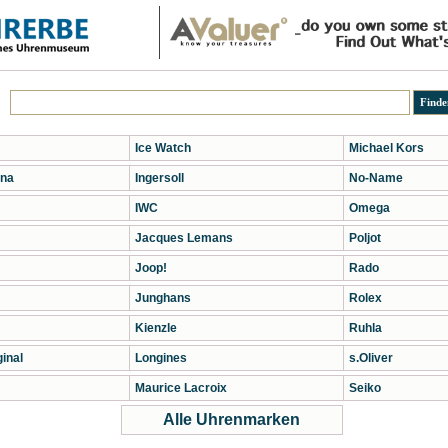
Ice Watch
Michael Kors
na
Ingersoll
No-Name
IWC
Omega
Jacques Lemans
Poljot
Joop!
Rado
Junghans
Rolex
Kienzle
Ruhla
inal
Longines
s.Oliver
Maurice Lacroix
Seiko
Alle Uhrenmarken