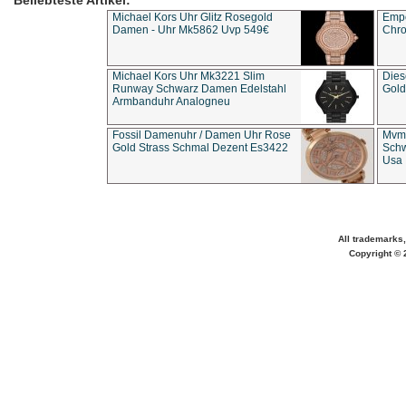
Beliebteste Artikel:
Michael Kors Uhr Glitz Rosegold
Empo
Damen - Uhr Mk5862 Uvp 549€
Chro
Michael Kors Uhr Mk3221 Slim
Dies
Runway Schwarz Damen Edelstahl
Gold
Armbanduhr Analogneu
Fossil Damenuhr / Damen Uhr Rose
Mvmt
Gold Strass Schmal Dezent Es3422
Schw
Usa 
All trademarks,
Copyright © 