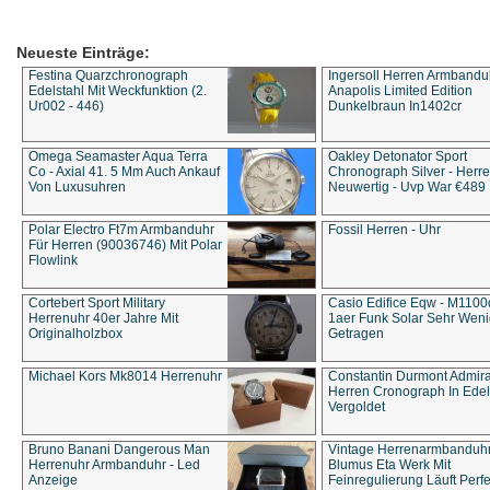
Neueste Einträge:
Festina Quarzchronograph
Ingersoll Herren Armbandu
Edelstahl Mit Weckfunktion (2.
Anapolis Limited Edition
Ur002 - 446)
Dunkelbraun In1402cr
Omega Seamaster Aqua Terra
Oakley Detonator Sport
Co - Axial 41. 5 Mm Auch Ankauf
Chronograph Silver - Herre
Von Luxusuhren
Neuwertig - Uvp War €489
Polar Electro Ft7m Armbanduhr
Fossil Herren - Uhr
Für Herren (90036746) Mit Polar
Flowlink
Cortebert Sport Military
Casio Edifice Eqw - M1100
Herrenuhr 40er Jahre Mit
1aer Funk Solar Sehr Wen
Originalholzbox
Getragen
Michael Kors Mk8014 Herrenuhr
Constantin Durmont Admira
Herren Cronograph In Edel
Vergoldet
Bruno Banani Dangerous Man
Vintage Herrenarmbanduh
Herrenuhr Armbanduhr - Led
Blumus Eta Werk Mit
Anzeige
Feinregulierung Läuft Perfe