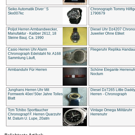
Seiko Automatik Diver ' S
Chronograph Tommy Hilfige
Skx007kc
1790679
Poljot Herren Armbandwecker,
Diesel Uhr Dz4207 Chron
Manufaktur - Kaliber 2612, 18
Juwelier Ohne Etiket
Steine Bauj. Ca. 1990
Casio Herren Uhr Alarm
Fliegeruhr Replika Handau
Chronograph Edelstahl Nr. A168
Sammlung Läuft,
Armbanduhr Für Herren
Schöne Elegante Herrenuh
Noctum
Junghans Herren Uhr Mit
Diesel Dz7265 Little Dadd
Formwerk 40er/ 50er Jahre Tolles
Herren - Chronograph
Blatt
Tcm Tchibo Sporttaucher
Vintage Omega Militäruhr
Chronograpf F. Herren Quarzuhr
Herrenuhr
M. Datum U. Lupe, 20atm