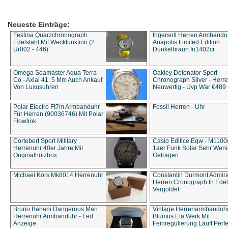
Neueste Einträge:
Festina Quarzchronograph
Ingersoll Herren Armbandu
Edelstahl Mit Weckfunktion (2.
Anapolis Limited Edition
Ur002 - 446)
Dunkelbraun In1402cr
Omega Seamaster Aqua Terra
Oakley Detonator Sport
Co - Axial 41. 5 Mm Auch Ankauf
Chronograph Silver - Herre
Von Luxusuhren
Neuwertig - Uvp War €489
Polar Electro Ft7m Armbanduhr
Fossil Herren - Uhr
Für Herren (90036746) Mit Polar
Flowlink
Cortebert Sport Military
Casio Edifice Eqw - M1100
Herrenuhr 40er Jahre Mit
1aer Funk Solar Sehr Wen
Originalholzbox
Getragen
Michael Kors Mk8014 Herrenuhr
Constantin Durmont Admira
Herren Cronograph In Edel
Vergoldet
Bruno Banani Dangerous Man
Vintage Herrenarmbanduh
Herrenuhr Armbanduhr - Led
Blumus Eta Werk Mit
Anzeige
Feinregulierung Läuft Perfe