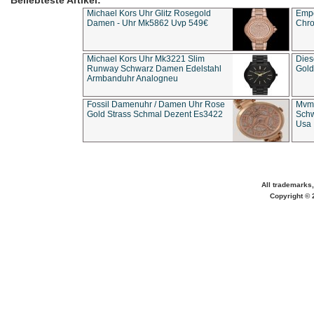
Beliebteste Artikel:
Michael Kors Uhr Glitz Rosegold
Empo
Damen - Uhr Mk5862 Uvp 549€
Chro
Michael Kors Uhr Mk3221 Slim
Dies
Runway Schwarz Damen Edelstahl
Gold
Armbanduhr Analogneu
Fossil Damenuhr / Damen Uhr Rose
Mvmt
Gold Strass Schmal Dezent Es3422
Schw
Usa 
All trademarks,
Copyright © 