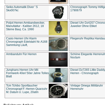
Seiko Automatik Diver ' S
Chronograph Tommy Hilfige
Skx007kc
1790679
Poljot Herren Armbandwecker,
Diesel Uhr Dz4207 Chron
Manufaktur - Kaliber 2612, 18
Juwelier Ohne Etiket
Steine Bauj. Ca. 1990
Casio Herren Uhr Alarm
Fliegeruhr Replika Handau
Chronograph Edelstahl Nr. A168
Sammlung Läuft,
Armbanduhr Für Herren
Schöne Elegante Herrenuh
Noctum
Junghans Herren Uhr Mit
Diesel Dz7265 Little Dadd
Formwerk 40er/ 50er Jahre Tolles
Herren - Chronograph
Blatt
Tcm Tchibo Sporttaucher
Vintage Omega Militäruhr
Chronograpf F. Herren Quarzuhr
Herrenuhr
M. Datum U. Lupe, 20atm