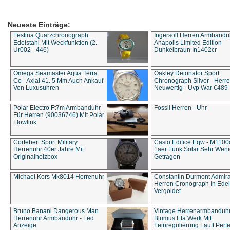
Neueste Einträge:
Festina Quarzchronograph
Ingersoll Herren Armbandu
Edelstahl Mit Weckfunktion (2.
Anapolis Limited Edition
Ur002 - 446)
Dunkelbraun In1402cr
Omega Seamaster Aqua Terra
Oakley Detonator Sport
Co - Axial 41. 5 Mm Auch Ankauf
Chronograph Silver - Herre
Von Luxusuhren
Neuwertig - Uvp War €489
Polar Electro Ft7m Armbanduhr
Fossil Herren - Uhr
Für Herren (90036746) Mit Polar
Flowlink
Cortebert Sport Military
Casio Edifice Eqw - M1100
Herrenuhr 40er Jahre Mit
1aer Funk Solar Sehr Wen
Originalholzbox
Getragen
Michael Kors Mk8014 Herrenuhr
Constantin Durmont Admira
Herren Cronograph In Edel
Vergoldet
Bruno Banani Dangerous Man
Vintage Herrenarmbanduh
Herrenuhr Armbanduhr - Led
Blumus Eta Werk Mit
Anzeige
Feinregulierung Läuft Perfe