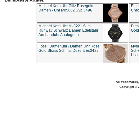
Beliebteste Artikel:
Michael Kors Uhr Glitz Rosegold
Empo
Damen - Uhr Mk5862 Uvp 549€
Chro
Michael Kors Uhr Mk3221 Slim
Dies
Runway Schwarz Damen Edelstahl
Gold
Armbanduhr Analogneu
Fossil Damenuhr / Damen Uhr Rose
Mvmt
Gold Strass Schmal Dezent Es3422
Schw
Usa 
All trademarks,
Copyright © 