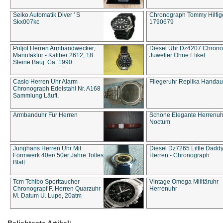
Seiko Automatik Diver ' S
Chronograph Tommy Hilfige
Skx007kc
1790679
Poljot Herren Armbandwecker,
Diesel Uhr Dz4207 Chron
Manufaktur - Kaliber 2612, 18
Juwelier Ohne Etiket
Steine Bauj. Ca. 1990
Casio Herren Uhr Alarm
Fliegeruhr Replika Handau
Chronograph Edelstahl Nr. A168
Sammlung Läuft,
Armbanduhr Für Herren
Schöne Elegante Herrenuh
Noctum
Junghans Herren Uhr Mit
Diesel Dz7265 Little Dadd
Formwerk 40er/ 50er Jahre Tolles
Herren - Chronograph
Blatt
Tcm Tchibo Sporttaucher
Vintage Omega Militäruhr
Chronograpf F. Herren Quarzuhr
Herrenuhr
M. Datum U. Lupe, 20atm