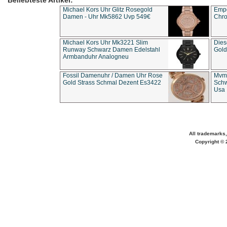
Beliebteste Artikel:
Michael Kors Uhr Glitz Rosegold
Empo
Damen - Uhr Mk5862 Uvp 549€
Chro
Michael Kors Uhr Mk3221 Slim
Dies
Runway Schwarz Damen Edelstahl
Gold
Armbanduhr Analogneu
Fossil Damenuhr / Damen Uhr Rose
Mvmt
Gold Strass Schmal Dezent Es3422
Schw
Usa 
All trademarks,
Copyright © 