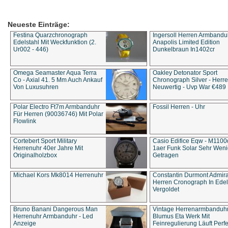
Neueste Einträge:
Festina Quarzchronograph
Ingersoll Herren Armbandu
Edelstahl Mit Weckfunktion (2.
Anapolis Limited Edition
Ur002 - 446)
Dunkelbraun In1402cr
Omega Seamaster Aqua Terra
Oakley Detonator Sport
Co - Axial 41. 5 Mm Auch Ankauf
Chronograph Silver - Herre
Von Luxusuhren
Neuwertig - Uvp War €489
Polar Electro Ft7m Armbanduhr
Fossil Herren - Uhr
Für Herren (90036746) Mit Polar
Flowlink
Cortebert Sport Military
Casio Edifice Eqw - M1100
Herrenuhr 40er Jahre Mit
1aer Funk Solar Sehr Wen
Originalholzbox
Getragen
Michael Kors Mk8014 Herrenuhr
Constantin Durmont Admira
Herren Cronograph In Edel
Vergoldet
Bruno Banani Dangerous Man
Vintage Herrenarmbanduh
Herrenuhr Armbanduhr - Led
Blumus Eta Werk Mit
Anzeige
Feinregulierung Läuft Perfe