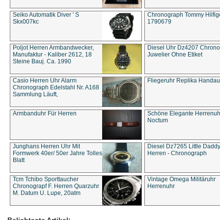
Seiko Automatik Diver ' S
Chronograph Tommy Hilfige
Skx007kc
1790679
Poljot Herren Armbandwecker,
Diesel Uhr Dz4207 Chron
Manufaktur - Kaliber 2612, 18
Juwelier Ohne Etiket
Steine Bauj. Ca. 1990
Casio Herren Uhr Alarm
Fliegeruhr Replika Handau
Chronograph Edelstahl Nr. A168
Sammlung Läuft,
Armbanduhr Für Herren
Schöne Elegante Herrenuh
Noctum
Junghans Herren Uhr Mit
Diesel Dz7265 Little Dadd
Formwerk 40er/ 50er Jahre Tolles
Herren - Chronograph
Blatt
Tcm Tchibo Sporttaucher
Vintage Omega Militäruhr
Chronograpf F. Herren Quarzuhr
Herrenuhr
M. Datum U. Lupe, 20atm