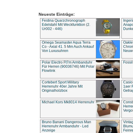
Neueste Einträge:
Festina Quarzchronograph
Inger
Edelstahl Mit Weckfunktion (2.
Anapol
Ur002 - 446)
Dunke
Omega Seamaster Aqua Terra
Oakle
Co - Axial 41. 5 Mm Auch Ankauf
Chron
Von Luxusuhren
Neuwe
Polar Electro Ft7m Armbanduhr
Fossil
Für Herren (90036746) Mit Polar
Flowlink
Cortebert Sport Military
Casio
Herrenuhr 40er Jahre Mit
1aer 
Originalholzbox
Getra
Michael Kors Mk8014 Herrenuhr
Const
Herre
Vergo
Bruno Banani Dangerous Man
Vinta
Herrenuhr Armbanduhr - Led
Blumu
Anzeige
Feinre