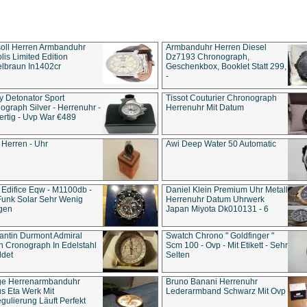
soll Herren Armbanduhr
Armbanduhr Herren Diesel
is Limited Edition
Dz7193 Chro­no­graph,
lbraun In1402cr
Geschenkbox, Booklet Statt 299,
-
y Detonator Sport
Tissot Couturier Chronograph
ograph Silver - Herrenuhr -
Herrenuhr Mit Datum
rtig - Uvp War €489
 Herren - Uhr
Awi Deep Water 50 Automatic
 Edifice Eqw - M1100db -
Daniel Klein Premium Uhr Metall
Funk Solar Sehr Wenig
Herrenuhr Datum Uhrwerk
gen
Japan Miyota Dk010131 - 6
antin Durmont Admiral
Swatch Chrono " Goldfinger "
n Cronograph In Edelstahl
Scm 100 - Ovp - Mit Etikett - Sehr
ldet
Selten
ge Herrenarmbanduhr
Bruno Banani Herrenuhr
s Eta Werk Mit
Lederarmband Schwarz Mit Ovp
gulierung Läuft Perfekt