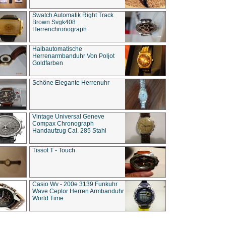
Swatch Automatik Right Track
Brown Svgk408
Herrenchronograph
Halbautomatische
Herrenarmbanduhr Von Poljot
Goldfarben
Schöne Elegante Herrenuhr
Vintage Universal Geneve
Compax Chronograph
Handaufzug Cal. 285 Stahl
Tissot T - Touch
Casio Wv - 200e 3139 Funkuhr
Wave Ceptor Herren Armbanduhr
World Time