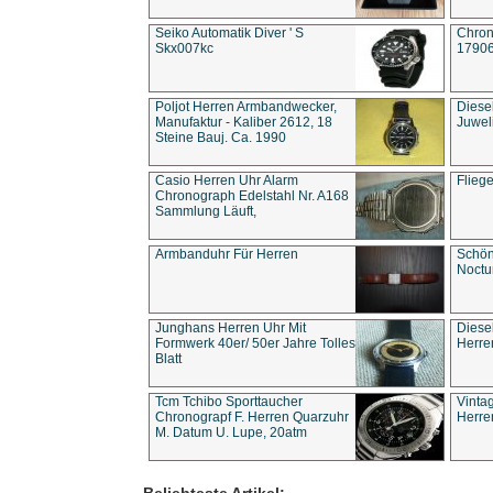
Seiko Automatik Diver ' S
Chron
Skx007kc
1790
Poljot Herren Armbandwecker,
Diese
Manufaktur - Kaliber 2612, 18
Juwel
Steine Bauj. Ca. 1990
Casio Herren Uhr Alarm
Flieg
Chronograph Edelstahl Nr. A168
Sammlung Läuft,
Armbanduhr Für Herren
Schön
Noct
Junghans Herren Uhr Mit
Diese
Formwerk 40er/ 50er Jahre Tolles
Herre
Blatt
Tcm Tchibo Sporttaucher
Vinta
Chronograpf F. Herren Quarzuhr
Herre
M. Datum U. Lupe, 20atm