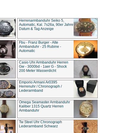
Herrenarmbanduhr Seiko 5,
Automatic, Kal. 7s26a, 90er Jahre
Datum & Tag Anzeige
Fbu - Franz Burger - Alte
Armbanduhr - 25 Rubine -
Automatic
Casio Uhr Armbanduhr Herren
Gw - 3000bd - 1aer G - Shock
200 Meter Wasserdicht
Emporio Armani Ar0395
Herrenuhr / Chronograph /
Lederarmband
Omega Seamaster Armbanduhr
Kaliber 1315 Quartz Herren
Armbanduhr
Tw Steel Uhr Chronograph
Lederarmband Schwarz