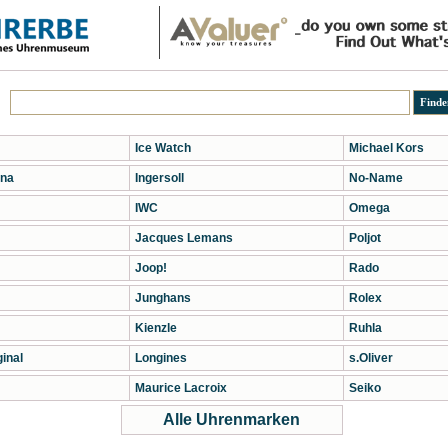
Ice Watch
Michael Kors
na
Ingersoll
No-Name
IWC
Omega
Jacques Lemans
Poljot
Joop!
Rado
Junghans
Rolex
Kienzle
Ruhla
inal
Longines
s.Oliver
Maurice Lacroix
Seiko
Alle Uhrenmarken