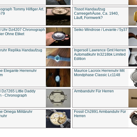
ograph Tommy Hilfiger Art.
Tissot Handaufzug
679
CarreegehÄuse, Ca. 1940,
Läuft, Formwerk?
l Uhr Dz4207 Chronograph
Seiko Windrose / Levante / 5y37
ier Ohne Etiket
eruhr Replika Handaufzug
Ingersoll Lawrence Gmt Herren
Automatikuhr In3218bk Limited
Edition
e Elegante Herrenuhr
Maurice Lacroix Herrenuhr Mit
um
Mondphase Classic Lc1148
l Dz7265 Little Daddy
Armbanduhr Für Herren
n - Chronograph
ge Omega Militäruhr
Fossil Ch2891 Armbanduhr Für
nuhr
Herren