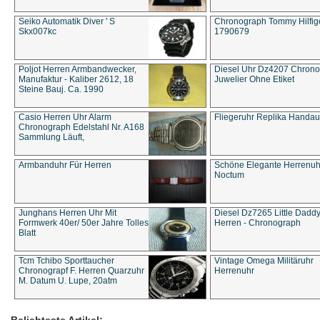
Seiko Automatik Diver ' S
Chronograph Tommy Hilfige
Skx007kc
1790679
Poljot Herren Armbandwecker,
Diesel Uhr Dz4207 Chron
Manufaktur - Kaliber 2612, 18
Juwelier Ohne Etiket
Steine Bauj. Ca. 1990
Casio Herren Uhr Alarm
Fliegeruhr Replika Handau
Chronograph Edelstahl Nr. A168
Sammlung Läuft,
Armbanduhr Für Herren
Schöne Elegante Herrenuh
Noctum
Junghans Herren Uhr Mit
Diesel Dz7265 Little Dadd
Formwerk 40er/ 50er Jahre Tolles
Herren - Chronograph
Blatt
Tcm Tchibo Sporttaucher
Vintage Omega Militäruhr
Chronograpf F. Herren Quarzuhr
Herrenuhr
M. Datum U. Lupe, 20atm