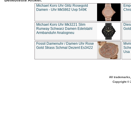
Beliebteste Artikel:
Michael Kors Uhr Glitz Rosegold
Empo
Damen - Uhr Mk5862 Uvp 549€
Chro
Michael Kors Uhr Mk3221 Slim
Dies
Runway Schwarz Damen Edelstahl
Gold
Armbanduhr Analogneu
Fossil Damenuhr / Damen Uhr Rose
Mvmt
Gold Strass Schmal Dezent Es3422
Schw
Usa 
All trademarks,
Copyright © 