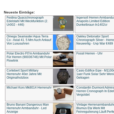
Neueste Einträge:
Festina Quarzchronograph
Ingersoll Herren Armbandu
Edelstahl Mit Weckfunktion (2.
Anapolis Limited Edition
Ur002 - 446)
Dunkelbraun In1402cr
Omega Seamaster Aqua Terra
Oakley Detonator Sport
Co - Axial 41. 5 Mm Auch Ankauf
Chronograph Silver - Herre
Von Luxusuhren
Neuwertig - Uvp War €489
Polar Electro Ft7m Armbanduhr
Fossil Herren - Uhr
Für Herren (90036746) Mit Polar
Flowlink
Cortebert Sport Military
Casio Edifice Eqw - M1100
Herrenuhr 40er Jahre Mit
1aer Funk Solar Sehr Wen
Originalholzbox
Getragen
Michael Kors Mk8014 Herrenuhr
Constantin Durmont Admira
Herren Cronograph In Edel
Vergoldet
Bruno Banani Dangerous Man
Vintage Herrenarmbanduh
Herrenuhr Armbanduhr - Led
Blumus Eta Werk Mit
Anzeige
Feinregulierung Läuft Perfe