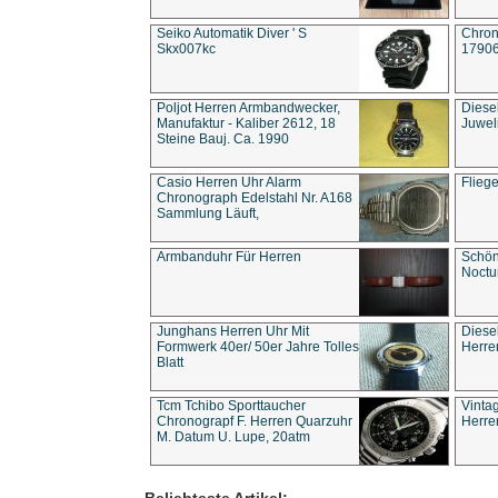
Seiko Automatik Diver ' S
Chron
Skx007kc
1790
Poljot Herren Armbandwecker,
Diese
Manufaktur - Kaliber 2612, 18
Juwel
Steine Bauj. Ca. 1990
Casio Herren Uhr Alarm
Flieg
Chronograph Edelstahl Nr. A168
Sammlung Läuft,
Armbanduhr Für Herren
Schön
Noct
Junghans Herren Uhr Mit
Diese
Formwerk 40er/ 50er Jahre Tolles
Herre
Blatt
Tcm Tchibo Sporttaucher
Vinta
Chronograpf F. Herren Quarzuhr
Herre
M. Datum U. Lupe, 20atm