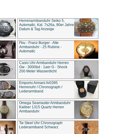
Herrenarmbanduhr Seiko 5,
Automatic, Kal. 7s26a, 90er Jahre
Datum & Tag Anzeige
Fbu - Franz Burger - Alte
Armbanduhr - 25 Rubine -
Automatic
Casio Uhr Armbanduhr Herren
Gw - 3000bd - 1aer G - Shock
200 Meter Wasserdicht
Emporio Armani Ar0395
Herrenuhr / Chronograph /
Lederarmband
Omega Seamaster Armbanduhr
Kaliber 1315 Quartz Herren
Armbanduhr
Tw Steel Uhr Chronograph
Lederarmband Schwarz