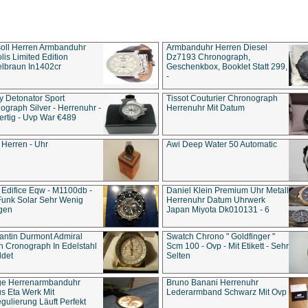
soll Herren Armbanduhr
Armbanduhr Herren Diesel
is Limited Edition
Dz7193 Chro­no­graph,
lbraun In1402cr
Geschenkbox, Booklet Statt 299,
-
y Detonator Sport
Tissot Couturier Chronograph
ograph Silver - Herrenuhr -
Herrenuhr Mit Datum
rtig - Uvp War €489
 Herren - Uhr
Awi Deep Water 50 Automatic
 Edifice Eqw - M1100db -
Daniel Klein Premium Uhr Metall
Funk Solar Sehr Wenig
Herrenuhr Datum Uhrwerk
gen
Japan Miyota Dk010131 - 6
antin Durmont Admiral
Swatch Chrono " Goldfinger "
n Cronograph In Edelstahl
Scm 100 - Ovp - Mit Etikett - Sehr
ldet
Selten
ge Herrenarmbanduhr
Bruno Banani Herrenuhr
s Eta Werk Mit
Lederarmband Schwarz Mit Ovp
gulierung Läuft Perfekt