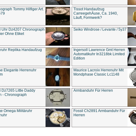
ograph Tommy Hilfiger Art.
Tissot Handaufzug
679
CarreegehÄuse, Ca. 1940,
Läuft, Formwerk?
l Uhr Dz4207 Chronograph
Seiko Windrose / Levante / 5y37
ier Ohne Etiket
eruhr Replika Handaufzug
Ingersoll Lawrence Gmt Herren
Automatikuhr In3218bk Limited
Edition
e Elegante Herrenuhr
Maurice Lacroix Herrenuhr Mit
um
Mondphase Classic Lc1148
l Dz7265 Little Daddy
Armbanduhr Für Herren
n - Chronograph
ge Omega Militäruhr
Fossil Ch2891 Armbanduhr Für
nuhr
Herren