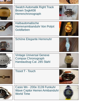
Swatch Automatik Right Track
Brown Svgk408
Herrenchronograph
Halbautomatische
Herrenarmbanduhr Von Poljot
Goldfarben
Schöne Elegante Herrenuhr
Vintage Universal Geneve
Compax Chronograph
Handaufzug Cal. 285 Stahl
Tissot T - Touch
Casio Wv - 200e 3139 Funkuhr
Wave Ceptor Herren Armbanduhr
World Time