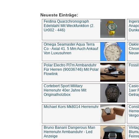
Neueste Einträge:
Festina Quarzchronograph
Inger
Edelstahl Mit Weckfunktion (2.
Anapol
Ur002 - 446)
Dunke
Omega Seamaster Aqua Terra
Oakle
Co - Axial 41. 5 Mm Auch Ankauf
Chron
Von Luxusuhren
Neuwe
Polar Electro Ft7m Armbanduhr
Fossil
Für Herren (90036746) Mit Polar
Flowlink
Cortebert Sport Military
Casio
Herrenuhr 40er Jahre Mit
1aer 
Originalholzbox
Getra
Michael Kors Mk8014 Herrenuhr
Const
Herre
Vergo
Bruno Banani Dangerous Man
Vinta
Herrenuhr Armbanduhr - Led
Blumu
Anzeige
Feinre