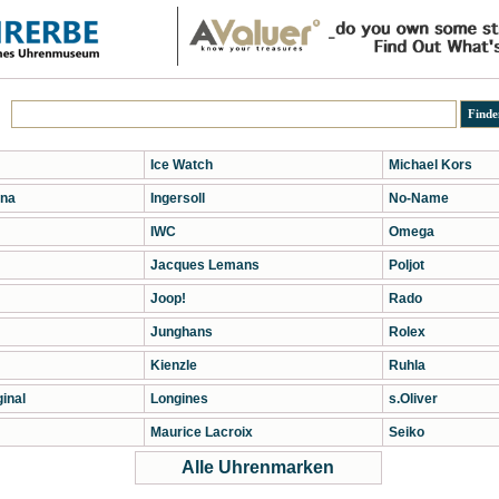
Ice Watch
Michael Kors
na
Ingersoll
No-Name
IWC
Omega
Jacques Lemans
Poljot
Joop!
Rado
Junghans
Rolex
Kienzle
Ruhla
inal
Longines
s.Oliver
Maurice Lacroix
Seiko
Alle Uhrenmarken