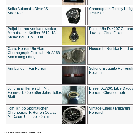
Seiko Automatik Diver ' S
Chronograph Tommy Hilfige
Skx007kc
1790679
Poljot Herren Armbandwecker,
Diesel Uhr Dz4207 Chron
Manufaktur - Kaliber 2612, 18
Juwelier Ohne Etiket
Steine Bauj. Ca. 1990
Casio Herren Uhr Alarm
Fliegeruhr Replika Handau
Chronograph Edelstahl Nr. A168
Sammlung Läuft,
Armbanduhr Für Herren
Schöne Elegante Herrenuh
Noctum
Junghans Herren Uhr Mit
Diesel Dz7265 Little Dadd
Formwerk 40er/ 50er Jahre Tolles
Herren - Chronograph
Blatt
Tcm Tchibo Sporttaucher
Vintage Omega Militäruhr
Chronograpf F. Herren Quarzuhr
Herrenuhr
M. Datum U. Lupe, 20atm