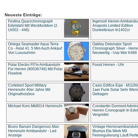
Neueste Einträge:
Festina Quarzchronograph
Ingersoll Herren Armbandu
Edelstahl Mit Weckfunktion (2.
Anapolis Limited Edition
Ur002 - 446)
Dunkelbraun In1402cr
Omega Seamaster Aqua Terra
Oakley Detonator Sport
Co - Axial 41. 5 Mm Auch Ankauf
Chronograph Silver - Herre
Von Luxusuhren
Neuwertig - Uvp War €489
Polar Electro Ft7m Armbanduhr
Fossil Herren - Uhr
Für Herren (90036746) Mit Polar
Flowlink
Cortebert Sport Military
Casio Edifice Eqw - M1100
Herrenuhr 40er Jahre Mit
1aer Funk Solar Sehr Wen
Originalholzbox
Getragen
Michael Kors Mk8014 Herrenuhr
Constantin Durmont Admira
Herren Cronograph In Edel
Vergoldet
Bruno Banani Dangerous Man
Vintage Herrenarmbanduh
Herrenuhr Armbanduhr - Led
Blumus Eta Werk Mit
Anzeige
Feinregulierung Läuft Perfe