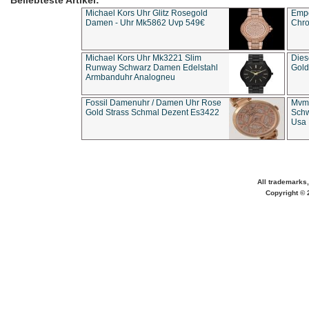
Beliebteste Artikel:
Michael Kors Uhr Glitz Rosegold
Empo
Damen - Uhr Mk5862 Uvp 549€
Chro
Michael Kors Uhr Mk3221 Slim
Dies
Runway Schwarz Damen Edelstahl
Gold
Armbanduhr Analogneu
Fossil Damenuhr / Damen Uhr Rose
Mvmt
Gold Strass Schmal Dezent Es3422
Schw
Usa 
All trademarks,
Copyright © 