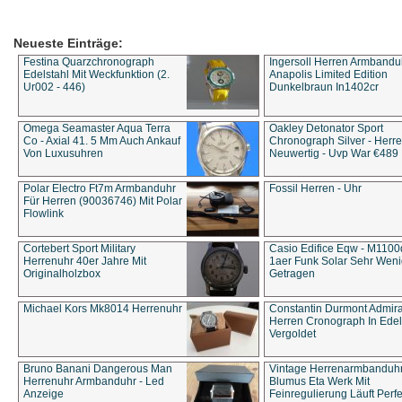
Neueste Einträge:
Festina Quarzchronograph
Ingersoll Herren Armbandu
Edelstahl Mit Weckfunktion (2.
Anapolis Limited Edition
Ur002 - 446)
Dunkelbraun In1402cr
Omega Seamaster Aqua Terra
Oakley Detonator Sport
Co - Axial 41. 5 Mm Auch Ankauf
Chronograph Silver - Herre
Von Luxusuhren
Neuwertig - Uvp War €489
Polar Electro Ft7m Armbanduhr
Fossil Herren - Uhr
Für Herren (90036746) Mit Polar
Flowlink
Cortebert Sport Military
Casio Edifice Eqw - M1100
Herrenuhr 40er Jahre Mit
1aer Funk Solar Sehr Wen
Originalholzbox
Getragen
Michael Kors Mk8014 Herrenuhr
Constantin Durmont Admira
Herren Cronograph In Edel
Vergoldet
Bruno Banani Dangerous Man
Vintage Herrenarmbanduh
Herrenuhr Armbanduhr - Led
Blumus Eta Werk Mit
Anzeige
Feinregulierung Läuft Perfe