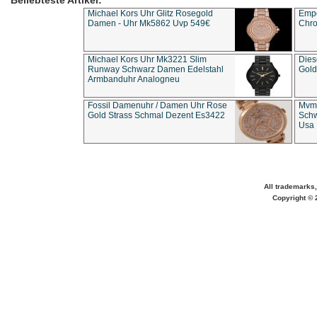
Beliebteste Artikel:
Michael Kors Uhr Glitz Rosegold
Empo
Damen - Uhr Mk5862 Uvp 549€
Chro
Michael Kors Uhr Mk3221 Slim
Dies
Runway Schwarz Damen Edelstahl
Gold
Armbanduhr Analogneu
Fossil Damenuhr / Damen Uhr Rose
Mvmt
Gold Strass Schmal Dezent Es3422
Schw
Usa 
All trademarks,
Copyright © 