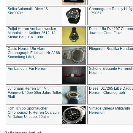
Seiko Automatik Diver ' S
Chronograph Tommy Hilfige
Skx007kc
1790679
Poljot Herren Armbandwecker,
Diesel Uhr Dz4207 Chron
Manufaktur - Kaliber 2612, 18
Juwelier Ohne Etiket
Steine Bauj. Ca. 1990
Casio Herren Uhr Alarm
Fliegeruhr Replika Handau
Chronograph Edelstahl Nr. A168
Sammlung Läuft,
Armbanduhr Für Herren
Schöne Elegante Herrenuh
Noctum
Junghans Herren Uhr Mit
Diesel Dz7265 Little Dadd
Formwerk 40er/ 50er Jahre Tolles
Herren - Chronograph
Blatt
Tcm Tchibo Sporttaucher
Vintage Omega Militäruhr
Chronograpf F. Herren Quarzuhr
Herrenuhr
M. Datum U. Lupe, 20atm