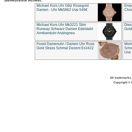
Beliebteste Artikel:
Michael Kors Uhr Glitz Rosegold
Empo
Damen - Uhr Mk5862 Uvp 549€
Chro
Michael Kors Uhr Mk3221 Slim
Dies
Runway Schwarz Damen Edelstahl
Gold
Armbanduhr Analogneu
Fossil Damenuhr / Damen Uhr Rose
Mvmt
Gold Strass Schmal Dezent Es3422
Schw
Usa 
All trademarks,
Copyright © 