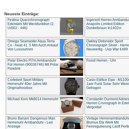
Neueste Einträge:
Festina Quarzchronograph
Ingersoll Herren Armbandu
Edelstahl Mit Weckfunktion (2.
Anapolis Limited Edition
Ur002 - 446)
Dunkelbraun In1402cr
Omega Seamaster Aqua Terra
Oakley Detonator Sport
Co - Axial 41. 5 Mm Auch Ankauf
Chronograph Silver - Herre
Von Luxusuhren
Neuwertig - Uvp War €489
Polar Electro Ft7m Armbanduhr
Fossil Herren - Uhr
Für Herren (90036746) Mit Polar
Flowlink
Cortebert Sport Military
Casio Edifice Eqw - M1100
Herrenuhr 40er Jahre Mit
1aer Funk Solar Sehr Wen
Originalholzbox
Getragen
Michael Kors Mk8014 Herrenuhr
Constantin Durmont Admira
Herren Cronograph In Edel
Vergoldet
Bruno Banani Dangerous Man
Vintage Herrenarmbanduh
Herrenuhr Armbanduhr - Led
Blumus Eta Werk Mit
Anzeige
Feinregulierung Läuft Perfe