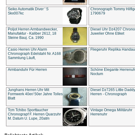
Seiko Automatik Diver ' S
Chronograph Tommy Hilfige
Skx007kc
1790679
Poljot Herren Armbandwecker,
Diesel Uhr Dz4207 Chron
Manufaktur - Kaliber 2612, 18
Juwelier Ohne Etiket
Steine Bauj. Ca. 1990
Casio Herren Uhr Alarm
Fliegeruhr Replika Handau
Chronograph Edelstahl Nr. A168
Sammlung Läuft,
Armbanduhr Für Herren
Schöne Elegante Herrenuh
Noctum
Junghans Herren Uhr Mit
Diesel Dz7265 Little Dadd
Formwerk 40er/ 50er Jahre Tolles
Herren - Chronograph
Blatt
Tcm Tchibo Sporttaucher
Vintage Omega Militäruhr
Chronograpf F. Herren Quarzuhr
Herrenuhr
M. Datum U. Lupe, 20atm