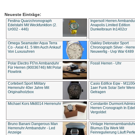
Neueste Einträge:
Festina Quarzchronograph
Ingersoll Herren Armbandu
Edelstahl Mit Weckfunktion (2.
Anapolis Limited Edition
Ur002 - 446)
Dunkelbraun In1402cr
Omega Seamaster Aqua Terra
Oakley Detonator Sport
Co - Axial 41. 5 Mm Auch Ankauf
Chronograph Silver - Herre
Von Luxusuhren
Neuwertig - Uvp War €489
Polar Electro Ft7m Armbanduhr
Fossil Herren - Uhr
Für Herren (90036746) Mit Polar
Flowlink
Cortebert Sport Military
Casio Edifice Eqw - M1100
Herrenuhr 40er Jahre Mit
1aer Funk Solar Sehr Wen
Originalholzbox
Getragen
Michael Kors Mk8014 Herrenuhr
Constantin Durmont Admira
Herren Cronograph In Edel
Vergoldet
Bruno Banani Dangerous Man
Vintage Herrenarmbanduh
Herrenuhr Armbanduhr - Led
Blumus Eta Werk Mit
Anzeige
Feinregulierung Läuft Perfe