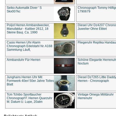
Seiko Automatik Diver ' S
Chronograph Tommy Hilfige
Skx007kc
1790679
Poljot Herren Armbandwecker,
Diesel Uhr Dz4207 Chron
Manufaktur - Kaliber 2612, 18
Juwelier Ohne Etiket
Steine Bauj. Ca. 1990
Casio Herren Uhr Alarm
Fliegeruhr Replika Handau
Chronograph Edelstahl Nr. A168
Sammlung Läuft,
Armbanduhr Für Herren
Schöne Elegante Herrenuh
Noctum
Junghans Herren Uhr Mit
Diesel Dz7265 Little Dadd
Formwerk 40er/ 50er Jahre Tolles
Herren - Chronograph
Blatt
Tcm Tchibo Sporttaucher
Vintage Omega Militäruhr
Chronograpf F. Herren Quarzuhr
Herrenuhr
M. Datum U. Lupe, 20atm