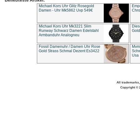
Beliebteste Artikel:
Michael Kors Uhr Glitz Rosegold
Empo
Damen - Uhr Mk5862 Uvp 549€
Chro
Michael Kors Uhr Mk3221 Slim
Dies
Runway Schwarz Damen Edelstahl
Gold
Armbanduhr Analogneu
Fossil Damenuhr / Damen Uhr Rose
Mvmt
Gold Strass Schmal Dezent Es3422
Schw
Usa 
All trademarks,
Copyright © 