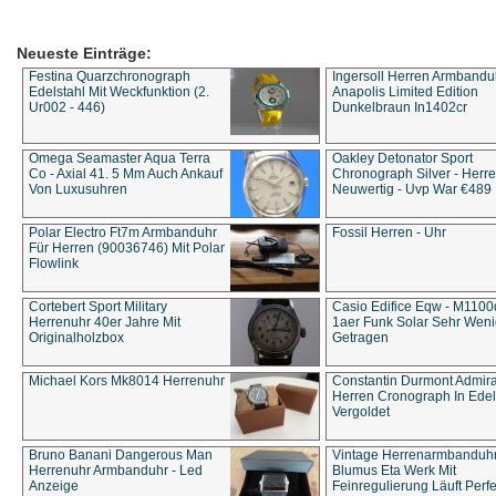
Neueste Einträge:
Festina Quarzchronograph
Ingersoll Herren Armbandu
Edelstahl Mit Weckfunktion (2.
Anapolis Limited Edition
Ur002 - 446)
Dunkelbraun In1402cr
Omega Seamaster Aqua Terra
Oakley Detonator Sport
Co - Axial 41. 5 Mm Auch Ankauf
Chronograph Silver - Herre
Von Luxusuhren
Neuwertig - Uvp War €489
Polar Electro Ft7m Armbanduhr
Fossil Herren - Uhr
Für Herren (90036746) Mit Polar
Flowlink
Cortebert Sport Military
Casio Edifice Eqw - M1100
Herrenuhr 40er Jahre Mit
1aer Funk Solar Sehr Wen
Originalholzbox
Getragen
Michael Kors Mk8014 Herrenuhr
Constantin Durmont Admira
Herren Cronograph In Edel
Vergoldet
Bruno Banani Dangerous Man
Vintage Herrenarmbanduh
Herrenuhr Armbanduhr - Led
Blumus Eta Werk Mit
Anzeige
Feinregulierung Läuft Perfe