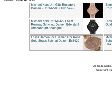
Beliebteste Artikel:
Michael Kors Uhr Glitz Rosegold
Empo
Damen - Uhr Mk5862 Uvp 549€
Chro
Michael Kors Uhr Mk3221 Slim
Dies
Runway Schwarz Damen Edelstahl
Gold
Armbanduhr Analogneu
Fossil Damenuhr / Damen Uhr Rose
Mvmt
Gold Strass Schmal Dezent Es3422
Schw
Usa 
All trademarks,
Copyright © 