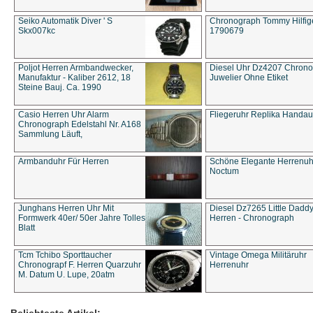
Seiko Automatik Diver ' S
Chronograph Tommy Hilfige
Skx007kc
1790679
Poljot Herren Armbandwecker,
Diesel Uhr Dz4207 Chron
Manufaktur - Kaliber 2612, 18
Juwelier Ohne Etiket
Steine Bauj. Ca. 1990
Casio Herren Uhr Alarm
Fliegeruhr Replika Handau
Chronograph Edelstahl Nr. A168
Sammlung Läuft,
Armbanduhr Für Herren
Schöne Elegante Herrenuh
Noctum
Junghans Herren Uhr Mit
Diesel Dz7265 Little Dadd
Formwerk 40er/ 50er Jahre Tolles
Herren - Chronograph
Blatt
Tcm Tchibo Sporttaucher
Vintage Omega Militäruhr
Chronograpf F. Herren Quarzuhr
Herrenuhr
M. Datum U. Lupe, 20atm