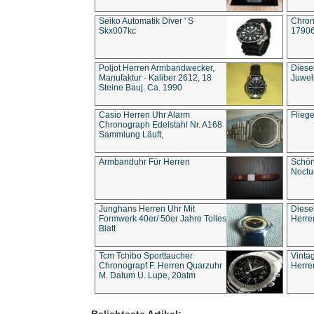
Seiko Automatik Diver ' S
Chron
Skx007kc
1790
Poljot Herren Armbandwecker,
Diese
Manufaktur - Kaliber 2612, 18
Juwel
Steine Bauj. Ca. 1990
Casio Herren Uhr Alarm
Flieg
Chronograph Edelstahl Nr. A168
Sammlung Läuft,
Armbanduhr Für Herren
Schön
Noct
Junghans Herren Uhr Mit
Diese
Formwerk 40er/ 50er Jahre Tolles
Herre
Blatt
Tcm Tchibo Sporttaucher
Vinta
Chronograpf F. Herren Quarzuhr
Herre
M. Datum U. Lupe, 20atm