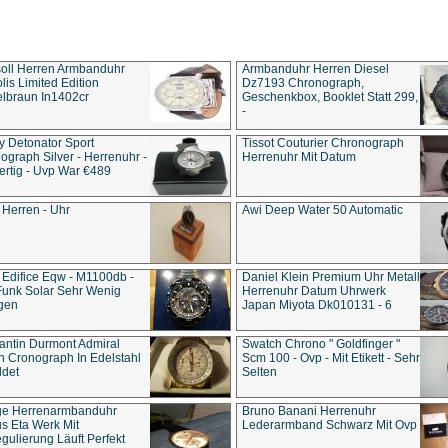
soll Herren Armbanduhr
Armbanduhr Herren Diesel
is Limited Edition
Dz7193 Chro­no­graph,
lbraun In1402cr
Geschenkbox, Booklet Statt 299,
-
y Detonator Sport
Tissot Couturier Chronograph
ograph Silver - Herrenuhr -
Herrenuhr Mit Datum
rtig - Uvp War €489
 Herren - Uhr
Awi Deep Water 50 Automatic
 Edifice Eqw - M1100db -
Daniel Klein Premium Uhr Metall
Funk Solar Sehr Wenig
Herrenuhr Datum Uhrwerk
gen
Japan Miyota Dk010131 - 6
antin Durmont Admiral
Swatch Chrono " Goldfinger "
n Cronograph In Edelstahl
Scm 100 - Ovp - Mit Etikett - Sehr
ldet
Selten
ge Herrenarmbanduhr
Bruno Banani Herrenuhr
s Eta Werk Mit
Lederarmband Schwarz Mit Ovp
gulierung Läuft Perfekt