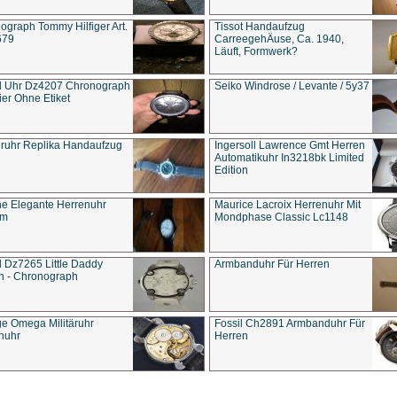
ograph Tommy Hilfiger Art.
Tissot Handaufzug
679
CarreegehÄuse, Ca. 1940,
Läuft, Formwerk?
l Uhr Dz4207 Chronograph
Seiko Windrose / Levante / 5y37
ier Ohne Etiket
eruhr Replika Handaufzug
Ingersoll Lawrence Gmt Herren
Automatikuhr In3218bk Limited
Edition
e Elegante Herrenuhr
Maurice Lacroix Herrenuhr Mit
um
Mondphase Classic Lc1148
l Dz7265 Little Daddy
Armbanduhr Für Herren
n - Chronograph
ge Omega Militäruhr
Fossil Ch2891 Armbanduhr Für
nuhr
Herren