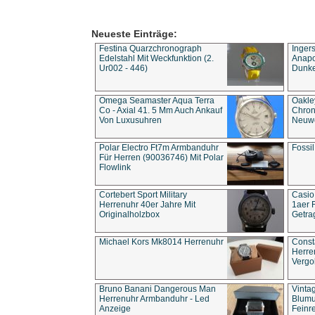
Neueste Einträge:
Festina Quarzchronograph
Inger
Edelstahl Mit Weckfunktion (2.
Anapol
Ur002 - 446)
Dunke
Omega Seamaster Aqua Terra
Oakle
Co - Axial 41. 5 Mm Auch Ankauf
Chron
Von Luxusuhren
Neuwe
Polar Electro Ft7m Armbanduhr
Fossil
Für Herren (90036746) Mit Polar
Flowlink
Cortebert Sport Military
Casio
Herrenuhr 40er Jahre Mit
1aer 
Originalholzbox
Getra
Michael Kors Mk8014 Herrenuhr
Const
Herre
Vergo
Bruno Banani Dangerous Man
Vinta
Herrenuhr Armbanduhr - Led
Blumu
Anzeige
Feinre