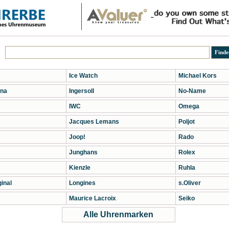
Ice Watch
Michael Kors
na
Ingersoll
No-Name
IWC
Omega
Jacques Lemans
Poljot
Joop!
Rado
Junghans
Rolex
Kienzle
Ruhla
inal
Longines
s.Oliver
Maurice Lacroix
Seiko
Alle Uhrenmarken