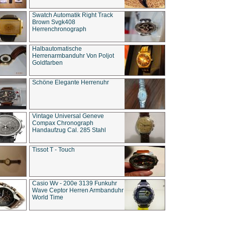
Swatch Automatik Right Track
Brown Svgk408
Herrenchronograph
Halbautomatische
Herrenarmbanduhr Von Poljot
Goldfarben
Schöne Elegante Herrenuhr
Vintage Universal Geneve
Compax Chronograph
Handaufzug Cal. 285 Stahl
Tissot T - Touch
Casio Wv - 200e 3139 Funkuhr
Wave Ceptor Herren Armbanduhr
World Time