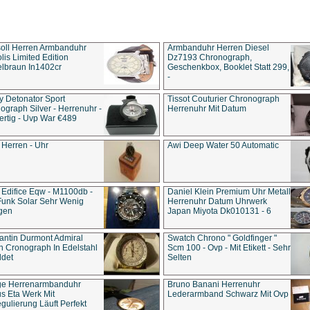
soll Herren Armbanduhr
Armbanduhr Herren Diesel
is Limited Edition
Dz7193 Chro­no­graph,
lbraun In1402cr
Geschenkbox, Booklet Statt 299,
-
y Detonator Sport
Tissot Couturier Chronograph
ograph Silver - Herrenuhr -
Herrenuhr Mit Datum
rtig - Uvp War €489
 Herren - Uhr
Awi Deep Water 50 Automatic
 Edifice Eqw - M1100db -
Daniel Klein Premium Uhr Metall
Funk Solar Sehr Wenig
Herrenuhr Datum Uhrwerk
gen
Japan Miyota Dk010131 - 6
antin Durmont Admiral
Swatch Chrono " Goldfinger "
n Cronograph In Edelstahl
Scm 100 - Ovp - Mit Etikett - Sehr
ldet
Selten
ge Herrenarmbanduhr
Bruno Banani Herrenuhr
s Eta Werk Mit
Lederarmband Schwarz Mit Ovp
gulierung Läuft Perfekt