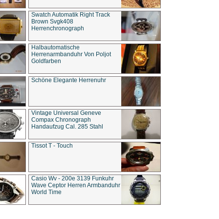
Swatch Automatik Right Track
Brown Svgk408
Herrenchronograph
Halbautomatische
Herrenarmbanduhr Von Poljot
Goldfarben
Schöne Elegante Herrenuhr
Vintage Universal Geneve
Compax Chronograph
Handaufzug Cal. 285 Stahl
Tissot T - Touch
Casio Wv - 200e 3139 Funkuhr
Wave Ceptor Herren Armbanduhr
World Time