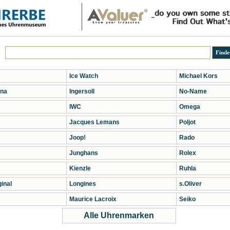
Ice Watch
Michael Kors
na
Ingersoll
No-Name
IWC
Omega
Jacques Lemans
Poljot
Joop!
Rado
Junghans
Rolex
Kienzle
Ruhla
inal
Longines
s.Oliver
Maurice Lacroix
Seiko
Alle Uhrenmarken