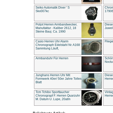
Seiko Automatik Diver ' S
Chron
Skx007kc
1790
Poljot Herren Armbandwecker,
Diese
Manufaktur - Kaliber 2612, 18
Juwel
Steine Bauj. Ca. 1990
Casio Herren Uhr Alarm
Flieg
Chronograph Edelstahl Nr. A168
Sammlung Läuft,
Armbanduhr Für Herren
Schön
Noct
Junghans Herren Uhr Mit
Diese
Formwerk 40er/ 50er Jahre Tolles
Herre
Blatt
Tcm Tchibo Sporttaucher
Vinta
Chronograpf F. Herren Quarzuhr
Herre
M. Datum U. Lupe, 20atm