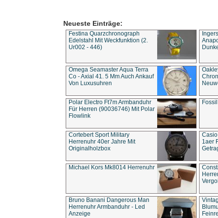
Neueste Einträge:
Festina Quarzchronograph
Inger
Edelstahl Mit Weckfunktion (2.
Anapol
Ur002 - 446)
Dunke
Omega Seamaster Aqua Terra
Oakle
Co - Axial 41. 5 Mm Auch Ankauf
Chron
Von Luxusuhren
Neuwe
Polar Electro Ft7m Armbanduhr
Fossil
Für Herren (90036746) Mit Polar
Flowlink
Cortebert Sport Military
Casio
Herrenuhr 40er Jahre Mit
1aer 
Originalholzbox
Getra
Michael Kors Mk8014 Herrenuhr
Const
Herre
Vergo
Bruno Banani Dangerous Man
Vinta
Herrenuhr Armbanduhr - Led
Blumu
Anzeige
Feinre