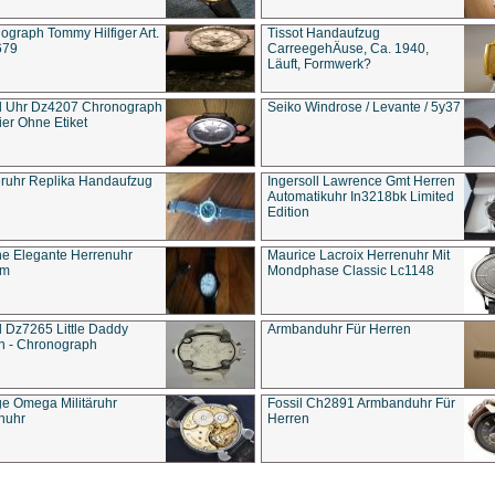
ograph Tommy Hilfiger Art.
Tissot Handaufzug
679
CarreegehÄuse, Ca. 1940,
Läuft, Formwerk?
l Uhr Dz4207 Chronograph
Seiko Windrose / Levante / 5y37
ier Ohne Etiket
eruhr Replika Handaufzug
Ingersoll Lawrence Gmt Herren
Automatikuhr In3218bk Limited
Edition
e Elegante Herrenuhr
Maurice Lacroix Herrenuhr Mit
um
Mondphase Classic Lc1148
l Dz7265 Little Daddy
Armbanduhr Für Herren
n - Chronograph
ge Omega Militäruhr
Fossil Ch2891 Armbanduhr Für
nuhr
Herren