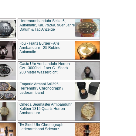
Herrenarmbanduhr Seiko 5,
Automatic, Kal. 7s26a, 90er Jahre
Datum & Tag Anzeige
Fbu - Franz Burger - Alte
Armbanduhr - 25 Rubine -
Automatic
Casio Uhr Armbanduhr Herren
Gw - 3000bd - 1aer G - Shock
200 Meter Wasserdicht
Emporio Armani Ar0395
Herrenuhr / Chronograph /
Lederarmband
Omega Seamaster Armbanduhr
Kaliber 1315 Quartz Herren
Armbanduhr
Tw Steel Uhr Chronograph
Lederarmband Schwarz