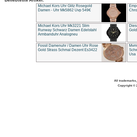
Beliebteste Artikel:
Michael Kors Uhr Glitz Rosegold
Empo
Damen - Uhr Mk5862 Uvp 549€
Chro
Michael Kors Uhr Mk3221 Slim
Dies
Runway Schwarz Damen Edelstahl
Gold
Armbanduhr Analogneu
Fossil Damenuhr / Damen Uhr Rose
Mvmt
Gold Strass Schmal Dezent Es3422
Schw
Usa 
All trademarks,
Copyright © 