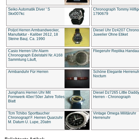
Seiko Automatik Diver ' S
Chronograph Tommy Hilfige
Skx007kc
1790679
Poljot Herren Armbandwecker,
Diesel Uhr Dz4207 Chron
Manufaktur - Kaliber 2612, 18
Juwelier Ohne Etiket
Steine Bauj. Ca. 1990
Casio Herren Uhr Alarm
Fliegeruhr Replika Handau
Chronograph Edelstahl Nr. A168
Sammlung Läuft,
Armbanduhr Für Herren
Schöne Elegante Herrenuh
Noctum
Junghans Herren Uhr Mit
Diesel Dz7265 Little Dadd
Formwerk 40er/ 50er Jahre Tolles
Herren - Chronograph
Blatt
Tcm Tchibo Sporttaucher
Vintage Omega Militäruhr
Chronograpf F. Herren Quarzuhr
Herrenuhr
M. Datum U. Lupe, 20atm