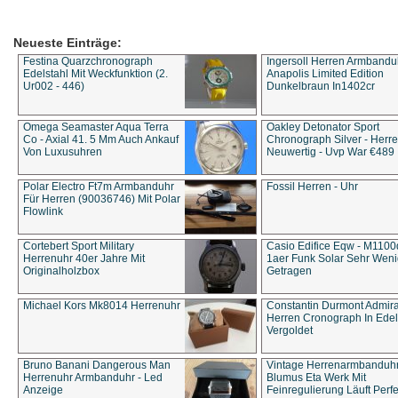
Neueste Einträge:
Festina Quarzchronograph
Ingersoll Herren Armbandu
Edelstahl Mit Weckfunktion (2.
Anapolis Limited Edition
Ur002 - 446)
Dunkelbraun In1402cr
Omega Seamaster Aqua Terra
Oakley Detonator Sport
Co - Axial 41. 5 Mm Auch Ankauf
Chronograph Silver - Herre
Von Luxusuhren
Neuwertig - Uvp War €489
Polar Electro Ft7m Armbanduhr
Fossil Herren - Uhr
Für Herren (90036746) Mit Polar
Flowlink
Cortebert Sport Military
Casio Edifice Eqw - M1100
Herrenuhr 40er Jahre Mit
1aer Funk Solar Sehr Wen
Originalholzbox
Getragen
Michael Kors Mk8014 Herrenuhr
Constantin Durmont Admira
Herren Cronograph In Edel
Vergoldet
Bruno Banani Dangerous Man
Vintage Herrenarmbanduh
Herrenuhr Armbanduhr - Led
Blumus Eta Werk Mit
Anzeige
Feinregulierung Läuft Perfe