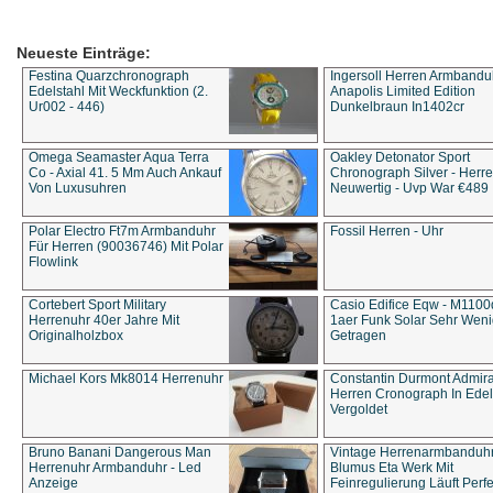
Neueste Einträge:
Festina Quarzchronograph
Ingersoll Herren Armbandu
Edelstahl Mit Weckfunktion (2.
Anapolis Limited Edition
Ur002 - 446)
Dunkelbraun In1402cr
Omega Seamaster Aqua Terra
Oakley Detonator Sport
Co - Axial 41. 5 Mm Auch Ankauf
Chronograph Silver - Herre
Von Luxusuhren
Neuwertig - Uvp War €489
Polar Electro Ft7m Armbanduhr
Fossil Herren - Uhr
Für Herren (90036746) Mit Polar
Flowlink
Cortebert Sport Military
Casio Edifice Eqw - M1100
Herrenuhr 40er Jahre Mit
1aer Funk Solar Sehr Wen
Originalholzbox
Getragen
Michael Kors Mk8014 Herrenuhr
Constantin Durmont Admira
Herren Cronograph In Edel
Vergoldet
Bruno Banani Dangerous Man
Vintage Herrenarmbanduh
Herrenuhr Armbanduhr - Led
Blumus Eta Werk Mit
Anzeige
Feinregulierung Läuft Perfe