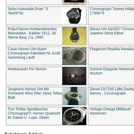
Seiko Automatik Diver ' S
Chronograph Tommy Hilfige
Skx007kc
1790679
Poljot Herren Armbandwecker,
Diesel Uhr Dz4207 Chron
Manufaktur - Kaliber 2612, 18
Juwelier Ohne Etiket
Steine Bauj. Ca. 1990
Casio Herren Uhr Alarm
Fliegeruhr Replika Handau
Chronograph Edelstahl Nr. A168
Sammlung Läuft,
Armbanduhr Für Herren
Schöne Elegante Herrenuh
Noctum
Junghans Herren Uhr Mit
Diesel Dz7265 Little Dadd
Formwerk 40er/ 50er Jahre Tolles
Herren - Chronograph
Blatt
Tcm Tchibo Sporttaucher
Vintage Omega Militäruhr
Chronograpf F. Herren Quarzuhr
Herrenuhr
M. Datum U. Lupe, 20atm