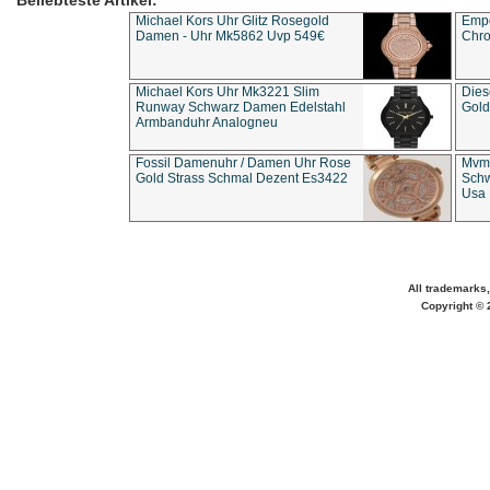
Beliebteste Artikel:
Michael Kors Uhr Glitz Rosegold
Empo
Damen - Uhr Mk5862 Uvp 549€
Chro
Michael Kors Uhr Mk3221 Slim
Dies
Runway Schwarz Damen Edelstahl
Gold
Armbanduhr Analogneu
Fossil Damenuhr / Damen Uhr Rose
Mvmt
Gold Strass Schmal Dezent Es3422
Schw
Usa 
All trademarks,
Copyright © 