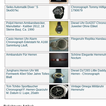
Seiko Automatik Diver ' S
Chronograph Tommy Hilfige
Skx007kc
1790679
Poljot Herren Armbandwecker,
Diesel Uhr Dz4207 Chron
Manufaktur - Kaliber 2612, 18
Juwelier Ohne Etiket
Steine Bauj. Ca. 1990
Casio Herren Uhr Alarm
Fliegeruhr Replika Handau
Chronograph Edelstahl Nr. A168
Sammlung Läuft,
Armbanduhr Für Herren
Schöne Elegante Herrenuh
Noctum
Junghans Herren Uhr Mit
Diesel Dz7265 Little Dadd
Formwerk 40er/ 50er Jahre Tolles
Herren - Chronograph
Blatt
Tcm Tchibo Sporttaucher
Vintage Omega Militäruhr
Chronograpf F. Herren Quarzuhr
Herrenuhr
M. Datum U. Lupe, 20atm