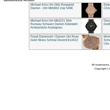
Beliebteste Artikel:
Michael Kors Uhr Glitz Rosegold
Empo
Damen - Uhr Mk5862 Uvp 549€
Chro
Michael Kors Uhr Mk3221 Slim
Dies
Runway Schwarz Damen Edelstahl
Gold
Armbanduhr Analogneu
Fossil Damenuhr / Damen Uhr Rose
Mvmt
Gold Strass Schmal Dezent Es3422
Schw
Usa 
All trademarks,
Copyright © 