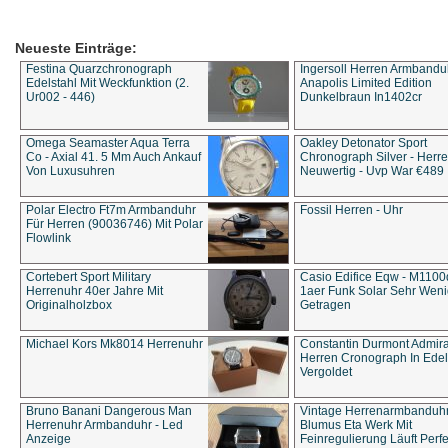
Neueste Einträge:
Festina Quarzchronograph
Ingersoll Herren Armbandu
Edelstahl Mit Weckfunktion (2.
Anapolis Limited Edition
Ur002 - 446)
Dunkelbraun In1402cr
Omega Seamaster Aqua Terra
Oakley Detonator Sport
Co - Axial 41. 5 Mm Auch Ankauf
Chronograph Silver - Herre
Von Luxusuhren
Neuwertig - Uvp War €489
Polar Electro Ft7m Armbanduhr
Fossil Herren - Uhr
Für Herren (90036746) Mit Polar
Flowlink
Cortebert Sport Military
Casio Edifice Eqw - M1100
Herrenuhr 40er Jahre Mit
1aer Funk Solar Sehr Wen
Originalholzbox
Getragen
Michael Kors Mk8014 Herrenuhr
Constantin Durmont Admira
Herren Cronograph In Edel
Vergoldet
Bruno Banani Dangerous Man
Vintage Herrenarmbanduh
Herrenuhr Armbanduhr - Led
Blumus Eta Werk Mit
Anzeige
Feinregulierung Läuft Perfe