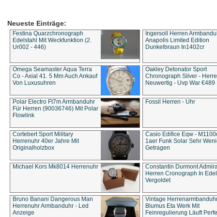
Neueste Einträge:
Festina Quarzchronograph
Ingersoll Herren Armbandu
Edelstahl Mit Weckfunktion (2.
Anapolis Limited Edition
Ur002 - 446)
Dunkelbraun In1402cr
Omega Seamaster Aqua Terra
Oakley Detonator Sport
Co - Axial 41. 5 Mm Auch Ankauf
Chronograph Silver - Herre
Von Luxusuhren
Neuwertig - Uvp War €489
Polar Electro Ft7m Armbanduhr
Fossil Herren - Uhr
Für Herren (90036746) Mit Polar
Flowlink
Cortebert Sport Military
Casio Edifice Eqw - M1100
Herrenuhr 40er Jahre Mit
1aer Funk Solar Sehr Wen
Originalholzbox
Getragen
Michael Kors Mk8014 Herrenuhr
Constantin Durmont Admira
Herren Cronograph In Edel
Vergoldet
Bruno Banani Dangerous Man
Vintage Herrenarmbanduh
Herrenuhr Armbanduhr - Led
Blumus Eta Werk Mit
Anzeige
Feinregulierung Läuft Perfe