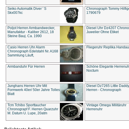
Seiko Automatik Diver ' S
Chronograph Tommy Hilfige
Skx007kc
1790679
Poljot Herren Armbandwecker,
Diesel Uhr Dz4207 Chron
Manufaktur - Kaliber 2612, 18
Juwelier Ohne Etiket
Steine Bauj. Ca. 1990
Casio Herren Uhr Alarm
Fliegeruhr Replika Handau
Chronograph Edelstahl Nr. A168
Sammlung Läuft,
Armbanduhr Für Herren
Schöne Elegante Herrenuh
Noctum
Junghans Herren Uhr Mit
Diesel Dz7265 Little Dadd
Formwerk 40er/ 50er Jahre Tolles
Herren - Chronograph
Blatt
Tcm Tchibo Sporttaucher
Vintage Omega Militäruhr
Chronograpf F. Herren Quarzuhr
Herrenuhr
M. Datum U. Lupe, 20atm