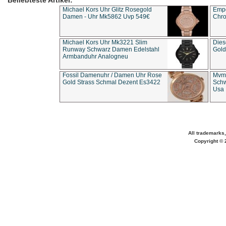
Beliebteste Artikel:
Michael Kors Uhr Glitz Rosegold
Empo
Damen - Uhr Mk5862 Uvp 549€
Chro
Michael Kors Uhr Mk3221 Slim
Dies
Runway Schwarz Damen Edelstahl
Gold
Armbanduhr Analogneu
Fossil Damenuhr / Damen Uhr Rose
Mvmt
Gold Strass Schmal Dezent Es3422
Schw
Usa 
All trademarks,
Copyright © 