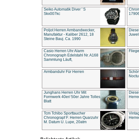
Seiko Automatik Diver ' S
Chron
Skx007kc
1790
Poljot Herren Armbandwecker,
Diese
Manufaktur - Kaliber 2612, 18
Juwel
Steine Bauj. Ca. 1990
Casio Herren Uhr Alarm
Flieg
Chronograph Edelstahl Nr. A168
Sammlung Läuft,
Armbanduhr Für Herren
Schön
Noct
Junghans Herren Uhr Mit
Diese
Formwerk 40er/ 50er Jahre Tolles
Herre
Blatt
Tcm Tchibo Sporttaucher
Vinta
Chronograpf F. Herren Quarzuhr
Herre
M. Datum U. Lupe, 20atm