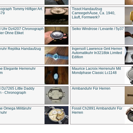
ograph Tommy Hilfiger Art.
Tissot Handaufzug
679
CarreegehÄuse, Ca. 1940,
Läuft, Formwerk?
l Uhr Dz4207 Chronograph
Seiko Windrose / Levante / 5y37
ier Ohne Etiket
eruhr Replika Handaufzug
Ingersoll Lawrence Gmt Herren
Automatikuhr In3218bk Limited
Edition
e Elegante Herrenuhr
Maurice Lacroix Herrenuhr Mit
um
Mondphase Classic Lc1148
l Dz7265 Little Daddy
Armbanduhr Für Herren
n - Chronograph
ge Omega Militäruhr
Fossil Ch2891 Armbanduhr Für
nuhr
Herren