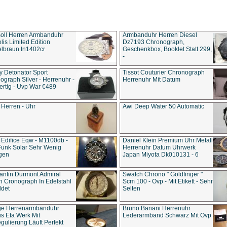
soll Herren Armbanduhr
Armbanduhr Herren Diesel
is Limited Edition
Dz7193 Chro­no­graph,
lbraun In1402cr
Geschenkbox, Booklet Statt 299,
-
y Detonator Sport
Tissot Couturier Chronograph
ograph Silver - Herrenuhr -
Herrenuhr Mit Datum
rtig - Uvp War €489
 Herren - Uhr
Awi Deep Water 50 Automatic
 Edifice Eqw - M1100db -
Daniel Klein Premium Uhr Metall
Funk Solar Sehr Wenig
Herrenuhr Datum Uhrwerk
gen
Japan Miyota Dk010131 - 6
antin Durmont Admiral
Swatch Chrono " Goldfinger "
n Cronograph In Edelstahl
Scm 100 - Ovp - Mit Etikett - Sehr
ldet
Selten
ge Herrenarmbanduhr
Bruno Banani Herrenuhr
s Eta Werk Mit
Lederarmband Schwarz Mit Ovp
gulierung Läuft Perfekt