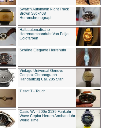
Swatch Automatik Right Track
Brown Svgk408
Herrenchronograph
Halbautomatische
Herrenarmbanduhr Von Poljot
Goldfarben
Schöne Elegante Herrenuhr
Vintage Universal Geneve
Compax Chronograph
Handaufzug Cal. 285 Stahl
Tissot T - Touch
Casio Wv - 200e 3139 Funkuhr
Wave Ceptor Herren Armbanduhr
World Time