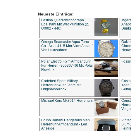
Neueste Einträge:
Festina Quarzchronograph
Inger
Edelstahl Mit Weckfunktion (2.
Anapol
Ur002 - 446)
Dunke
Omega Seamaster Aqua Terra
Oakle
Co - Axial 41. 5 Mm Auch Ankauf
Chron
Von Luxusuhren
Neuwe
Polar Electro Ft7m Armbanduhr
Fossil
Für Herren (90036746) Mit Polar
Flowlink
Cortebert Sport Military
Casio
Herrenuhr 40er Jahre Mit
1aer 
Originalholzbox
Getra
Michael Kors Mk8014 Herrenuhr
Const
Herre
Vergo
Bruno Banani Dangerous Man
Vinta
Herrenuhr Armbanduhr - Led
Blumu
Anzeige
Feinre