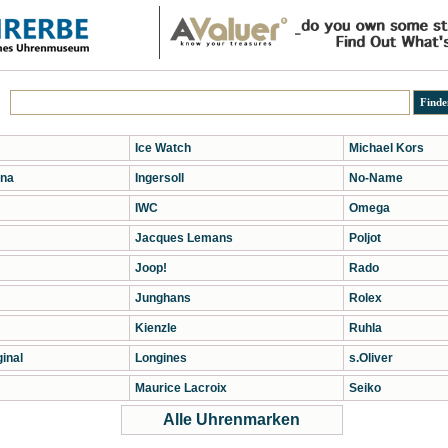
Ice Watch
Michael Kors
na
Ingersoll
No-Name
IWC
Omega
Jacques Lemans
Poljot
Joop!
Rado
Junghans
Rolex
Kienzle
Ruhla
inal
Longines
s.Oliver
Maurice Lacroix
Seiko
Alle Uhrenmarken