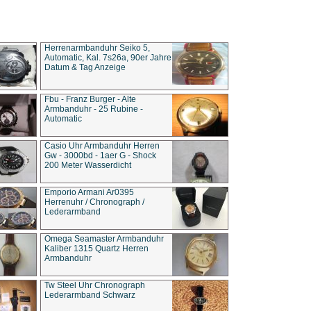
Herrenarmbanduhr Seiko 5,
Automatic, Kal. 7s26a, 90er Jahre
Datum & Tag Anzeige
Fbu - Franz Burger - Alte
Armbanduhr - 25 Rubine -
Automatic
Casio Uhr Armbanduhr Herren
Gw - 3000bd - 1aer G - Shock
200 Meter Wasserdicht
Emporio Armani Ar0395
Herrenuhr / Chronograph /
Lederarmband
Omega Seamaster Armbanduhr
Kaliber 1315 Quartz Herren
Armbanduhr
Tw Steel Uhr Chronograph
Lederarmband Schwarz