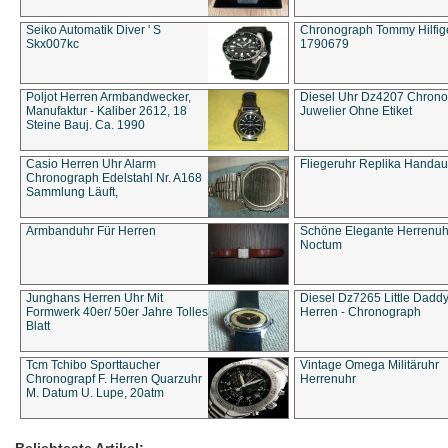
Seiko Automatik Diver ' S
Chronograph Tommy Hilfige
Skx007kc
1790679
Poljot Herren Armbandwecker,
Diesel Uhr Dz4207 Chron
Manufaktur - Kaliber 2612, 18
Juwelier Ohne Etiket
Steine Bauj. Ca. 1990
Casio Herren Uhr Alarm
Fliegeruhr Replika Handau
Chronograph Edelstahl Nr. A168
Sammlung Läuft,
Armbanduhr Für Herren
Schöne Elegante Herrenuh
Noctum
Junghans Herren Uhr Mit
Diesel Dz7265 Little Dadd
Formwerk 40er/ 50er Jahre Tolles
Herren - Chronograph
Blatt
Tcm Tchibo Sporttaucher
Vintage Omega Militäruhr
Chronograpf F. Herren Quarzuhr
Herrenuhr
M. Datum U. Lupe, 20atm