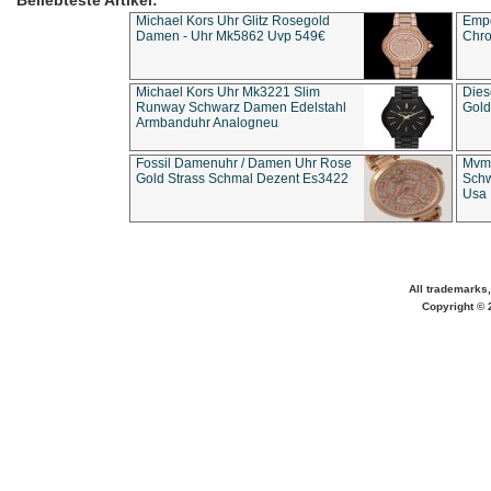
Beliebteste Artikel:
Michael Kors Uhr Glitz Rosegold
Empo
Damen - Uhr Mk5862 Uvp 549€
Chro
Michael Kors Uhr Mk3221 Slim
Dies
Runway Schwarz Damen Edelstahl
Gold
Armbanduhr Analogneu
Fossil Damenuhr / Damen Uhr Rose
Mvmt
Gold Strass Schmal Dezent Es3422
Schw
Usa 
All trademarks,
Copyright © 