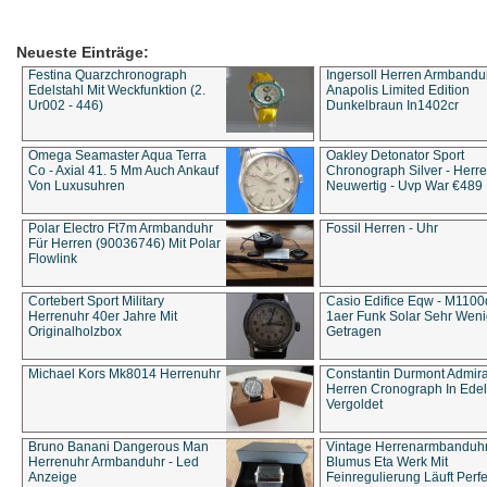
Neueste Einträge:
Festina Quarzchronograph
Ingersoll Herren Armbandu
Edelstahl Mit Weckfunktion (2.
Anapolis Limited Edition
Ur002 - 446)
Dunkelbraun In1402cr
Omega Seamaster Aqua Terra
Oakley Detonator Sport
Co - Axial 41. 5 Mm Auch Ankauf
Chronograph Silver - Herre
Von Luxusuhren
Neuwertig - Uvp War €489
Polar Electro Ft7m Armbanduhr
Fossil Herren - Uhr
Für Herren (90036746) Mit Polar
Flowlink
Cortebert Sport Military
Casio Edifice Eqw - M1100
Herrenuhr 40er Jahre Mit
1aer Funk Solar Sehr Wen
Originalholzbox
Getragen
Michael Kors Mk8014 Herrenuhr
Constantin Durmont Admira
Herren Cronograph In Edel
Vergoldet
Bruno Banani Dangerous Man
Vintage Herrenarmbanduh
Herrenuhr Armbanduhr - Led
Blumus Eta Werk Mit
Anzeige
Feinregulierung Läuft Perfe