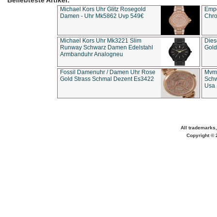
Beliebteste Artikel:
Michael Kors Uhr Glitz Rosegold
Empo
Damen - Uhr Mk5862 Uvp 549€
Chro
Michael Kors Uhr Mk3221 Slim
Dies
Runway Schwarz Damen Edelstahl
Gold
Armbanduhr Analogneu
Fossil Damenuhr / Damen Uhr Rose
Mvmt
Gold Strass Schmal Dezent Es3422
Schw
Usa 
All trademarks,
Copyright © 