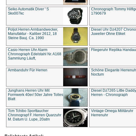
Seiko Automatik Diver ' S
Chronograph Tommy Hilfige
Skx007kc
1790679
Poljot Herren Armbandwecker,
Diesel Uhr Dz4207 Chron
Manufaktur - Kaliber 2612, 18
Juwelier Ohne Etiket
Steine Bauj. Ca. 1990
Casio Herren Uhr Alarm
Fliegeruhr Replika Handau
Chronograph Edelstahl Nr. A168
Sammlung Läuft,
Armbanduhr Für Herren
Schöne Elegante Herrenuh
Noctum
Junghans Herren Uhr Mit
Diesel Dz7265 Little Dadd
Formwerk 40er/ 50er Jahre Tolles
Herren - Chronograph
Blatt
Tcm Tchibo Sporttaucher
Vintage Omega Militäruhr
Chronograpf F. Herren Quarzuhr
Herrenuhr
M. Datum U. Lupe, 20atm