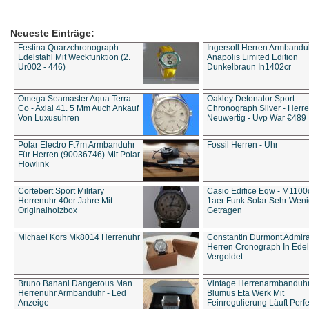
Neueste Einträge:
Festina Quarzchronograph
Ingersoll Herren Armbandu
Edelstahl Mit Weckfunktion (2.
Anapolis Limited Edition
Ur002 - 446)
Dunkelbraun In1402cr
Omega Seamaster Aqua Terra
Oakley Detonator Sport
Co - Axial 41. 5 Mm Auch Ankauf
Chronograph Silver - Herre
Von Luxusuhren
Neuwertig - Uvp War €489
Polar Electro Ft7m Armbanduhr
Fossil Herren - Uhr
Für Herren (90036746) Mit Polar
Flowlink
Cortebert Sport Military
Casio Edifice Eqw - M1100
Herrenuhr 40er Jahre Mit
1aer Funk Solar Sehr Wen
Originalholzbox
Getragen
Michael Kors Mk8014 Herrenuhr
Constantin Durmont Admira
Herren Cronograph In Edel
Vergoldet
Bruno Banani Dangerous Man
Vintage Herrenarmbanduh
Herrenuhr Armbanduhr - Led
Blumus Eta Werk Mit
Anzeige
Feinregulierung Läuft Perfe