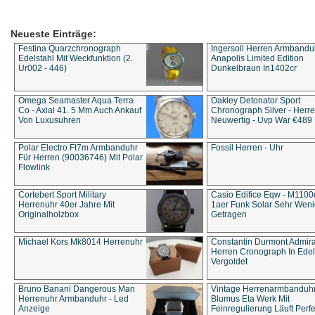
Neueste Einträge:
Festina Quarzchronograph
Ingersoll Herren Armbandu
Edelstahl Mit Weckfunktion (2.
Anapolis Limited Edition
Ur002 - 446)
Dunkelbraun In1402cr
Omega Seamaster Aqua Terra
Oakley Detonator Sport
Co - Axial 41. 5 Mm Auch Ankauf
Chronograph Silver - Herre
Von Luxusuhren
Neuwertig - Uvp War €489
Polar Electro Ft7m Armbanduhr
Fossil Herren - Uhr
Für Herren (90036746) Mit Polar
Flowlink
Cortebert Sport Military
Casio Edifice Eqw - M1100
Herrenuhr 40er Jahre Mit
1aer Funk Solar Sehr Wen
Originalholzbox
Getragen
Michael Kors Mk8014 Herrenuhr
Constantin Durmont Admira
Herren Cronograph In Edel
Vergoldet
Bruno Banani Dangerous Man
Vintage Herrenarmbanduh
Herrenuhr Armbanduhr - Led
Blumus Eta Werk Mit
Anzeige
Feinregulierung Läuft Perfe