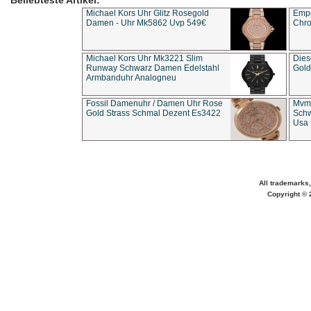
Beliebteste Artikel:
Michael Kors Uhr Glitz Rosegold
Empo
Damen - Uhr Mk5862 Uvp 549€
Chro
Michael Kors Uhr Mk3221 Slim
Dies
Runway Schwarz Damen Edelstahl
Gold
Armbanduhr Analogneu
Fossil Damenuhr / Damen Uhr Rose
Mvmt
Gold Strass Schmal Dezent Es3422
Schw
Usa 
All trademarks,
Copyright © 