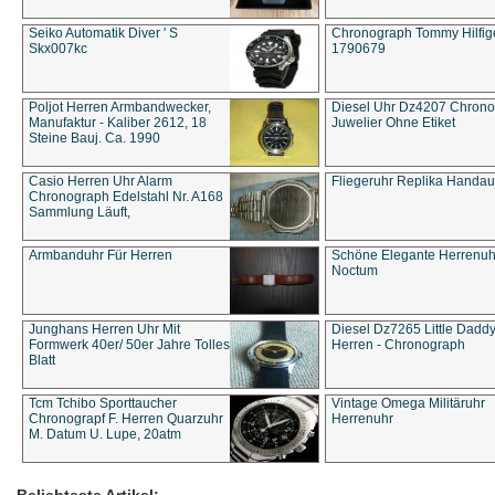
Seiko Automatik Diver ' S
Chronograph Tommy Hilfige
Skx007kc
1790679
Poljot Herren Armbandwecker,
Diesel Uhr Dz4207 Chron
Manufaktur - Kaliber 2612, 18
Juwelier Ohne Etiket
Steine Bauj. Ca. 1990
Casio Herren Uhr Alarm
Fliegeruhr Replika Handau
Chronograph Edelstahl Nr. A168
Sammlung Läuft,
Armbanduhr Für Herren
Schöne Elegante Herrenuh
Noctum
Junghans Herren Uhr Mit
Diesel Dz7265 Little Dadd
Formwerk 40er/ 50er Jahre Tolles
Herren - Chronograph
Blatt
Tcm Tchibo Sporttaucher
Vintage Omega Militäruhr
Chronograpf F. Herren Quarzuhr
Herrenuhr
M. Datum U. Lupe, 20atm