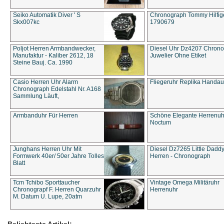
Seiko Automatik Diver ' S
Chronograph Tommy Hilfige
Skx007kc
1790679
Poljot Herren Armbandwecker,
Diesel Uhr Dz4207 Chron
Manufaktur - Kaliber 2612, 18
Juwelier Ohne Etiket
Steine Bauj. Ca. 1990
Casio Herren Uhr Alarm
Fliegeruhr Replika Handau
Chronograph Edelstahl Nr. A168
Sammlung Läuft,
Armbanduhr Für Herren
Schöne Elegante Herrenuh
Noctum
Junghans Herren Uhr Mit
Diesel Dz7265 Little Dadd
Formwerk 40er/ 50er Jahre Tolles
Herren - Chronograph
Blatt
Tcm Tchibo Sporttaucher
Vintage Omega Militäruhr
Chronograpf F. Herren Quarzuhr
Herrenuhr
M. Datum U. Lupe, 20atm