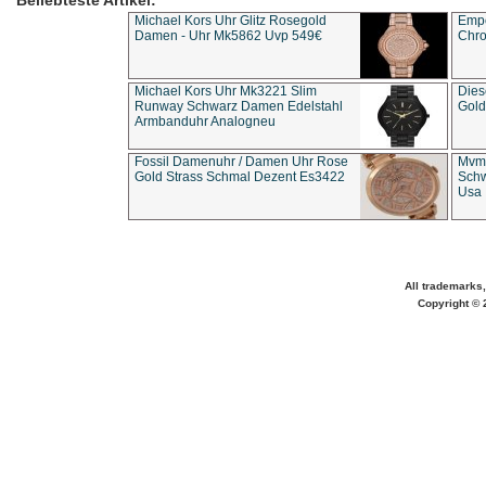
Beliebteste Artikel:
Michael Kors Uhr Glitz Rosegold
Empo
Damen - Uhr Mk5862 Uvp 549€
Chro
Michael Kors Uhr Mk3221 Slim
Dies
Runway Schwarz Damen Edelstahl
Gold
Armbanduhr Analogneu
Fossil Damenuhr / Damen Uhr Rose
Mvmt
Gold Strass Schmal Dezent Es3422
Schw
Usa 
All trademarks,
Copyright © 