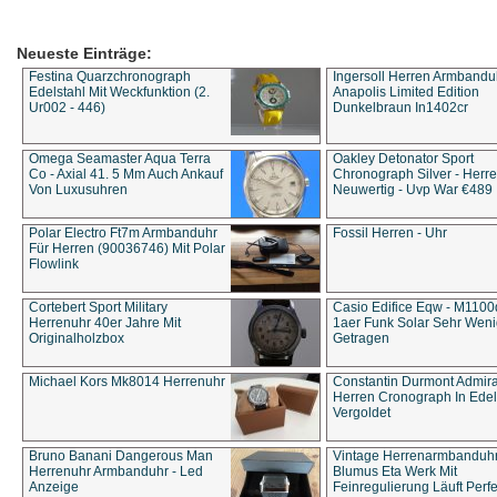
Neueste Einträge:
Festina Quarzchronograph
Ingersoll Herren Armbandu
Edelstahl Mit Weckfunktion (2.
Anapolis Limited Edition
Ur002 - 446)
Dunkelbraun In1402cr
Omega Seamaster Aqua Terra
Oakley Detonator Sport
Co - Axial 41. 5 Mm Auch Ankauf
Chronograph Silver - Herre
Von Luxusuhren
Neuwertig - Uvp War €489
Polar Electro Ft7m Armbanduhr
Fossil Herren - Uhr
Für Herren (90036746) Mit Polar
Flowlink
Cortebert Sport Military
Casio Edifice Eqw - M1100
Herrenuhr 40er Jahre Mit
1aer Funk Solar Sehr Wen
Originalholzbox
Getragen
Michael Kors Mk8014 Herrenuhr
Constantin Durmont Admira
Herren Cronograph In Edel
Vergoldet
Bruno Banani Dangerous Man
Vintage Herrenarmbanduh
Herrenuhr Armbanduhr - Led
Blumus Eta Werk Mit
Anzeige
Feinregulierung Läuft Perfe