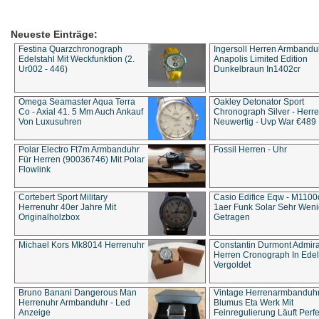
Neueste Einträge:
Festina Quarzchronograph
Ingersoll Herren Armbandu
Edelstahl Mit Weckfunktion (2.
Anapolis Limited Edition
Ur002 - 446)
Dunkelbraun In1402cr
Omega Seamaster Aqua Terra
Oakley Detonator Sport
Co - Axial 41. 5 Mm Auch Ankauf
Chronograph Silver - Herre
Von Luxusuhren
Neuwertig - Uvp War €489
Polar Electro Ft7m Armbanduhr
Fossil Herren - Uhr
Für Herren (90036746) Mit Polar
Flowlink
Cortebert Sport Military
Casio Edifice Eqw - M1100
Herrenuhr 40er Jahre Mit
1aer Funk Solar Sehr Wen
Originalholzbox
Getragen
Michael Kors Mk8014 Herrenuhr
Constantin Durmont Admira
Herren Cronograph In Edel
Vergoldet
Bruno Banani Dangerous Man
Vintage Herrenarmbanduh
Herrenuhr Armbanduhr - Led
Blumus Eta Werk Mit
Anzeige
Feinregulierung Läuft Perfe