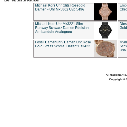
Beliebteste Artikel:
Michael Kors Uhr Glitz Rosegold
Empo
Damen - Uhr Mk5862 Uvp 549€
Chro
Michael Kors Uhr Mk3221 Slim
Dies
Runway Schwarz Damen Edelstahl
Gold
Armbanduhr Analogneu
Fossil Damenuhr / Damen Uhr Rose
Mvmt
Gold Strass Schmal Dezent Es3422
Schw
Usa 
All trademarks,
Copyright © 