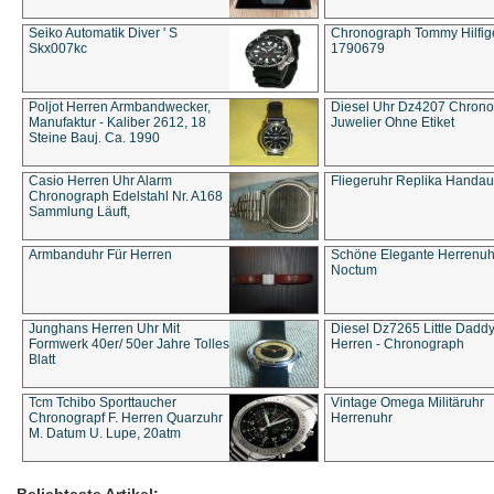
Seiko Automatik Diver ' S
Chronograph Tommy Hilfige
Skx007kc
1790679
Poljot Herren Armbandwecker,
Diesel Uhr Dz4207 Chron
Manufaktur - Kaliber 2612, 18
Juwelier Ohne Etiket
Steine Bauj. Ca. 1990
Casio Herren Uhr Alarm
Fliegeruhr Replika Handau
Chronograph Edelstahl Nr. A168
Sammlung Läuft,
Armbanduhr Für Herren
Schöne Elegante Herrenuh
Noctum
Junghans Herren Uhr Mit
Diesel Dz7265 Little Dadd
Formwerk 40er/ 50er Jahre Tolles
Herren - Chronograph
Blatt
Tcm Tchibo Sporttaucher
Vintage Omega Militäruhr
Chronograpf F. Herren Quarzuhr
Herrenuhr
M. Datum U. Lupe, 20atm