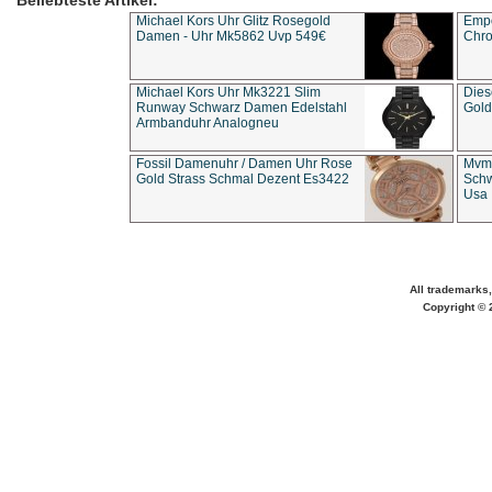
Beliebteste Artikel:
Michael Kors Uhr Glitz Rosegold
Empo
Damen - Uhr Mk5862 Uvp 549€
Chro
Michael Kors Uhr Mk3221 Slim
Dies
Runway Schwarz Damen Edelstahl
Gold
Armbanduhr Analogneu
Fossil Damenuhr / Damen Uhr Rose
Mvmt
Gold Strass Schmal Dezent Es3422
Schw
Usa 
All trademarks,
Copyright © 