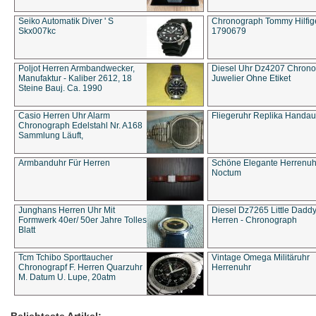
Seiko Automatik Diver ' S
Chronograph Tommy Hilfige
Skx007kc
1790679
Poljot Herren Armbandwecker,
Diesel Uhr Dz4207 Chron
Manufaktur - Kaliber 2612, 18
Juwelier Ohne Etiket
Steine Bauj. Ca. 1990
Casio Herren Uhr Alarm
Fliegeruhr Replika Handau
Chronograph Edelstahl Nr. A168
Sammlung Läuft,
Armbanduhr Für Herren
Schöne Elegante Herrenuh
Noctum
Junghans Herren Uhr Mit
Diesel Dz7265 Little Dadd
Formwerk 40er/ 50er Jahre Tolles
Herren - Chronograph
Blatt
Tcm Tchibo Sporttaucher
Vintage Omega Militäruhr
Chronograpf F. Herren Quarzuhr
Herrenuhr
M. Datum U. Lupe, 20atm