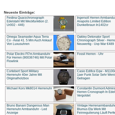
Neueste Einträge:
Festina Quarzchronograph
Ingersoll Herren Armbandu
Edelstahl Mit Weckfunktion (2.
Anapolis Limited Edition
Ur002 - 446)
Dunkelbraun In1402cr
Omega Seamaster Aqua Terra
Oakley Detonator Sport
Co - Axial 41. 5 Mm Auch Ankauf
Chronograph Silver - Herre
Von Luxusuhren
Neuwertig - Uvp War €489
Polar Electro Ft7m Armbanduhr
Fossil Herren - Uhr
Für Herren (90036746) Mit Polar
Flowlink
Cortebert Sport Military
Casio Edifice Eqw - M1100
Herrenuhr 40er Jahre Mit
1aer Funk Solar Sehr Wen
Originalholzbox
Getragen
Michael Kors Mk8014 Herrenuhr
Constantin Durmont Admira
Herren Cronograph In Edel
Vergoldet
Bruno Banani Dangerous Man
Vintage Herrenarmbanduh
Herrenuhr Armbanduhr - Led
Blumus Eta Werk Mit
Anzeige
Feinregulierung Läuft Perfe