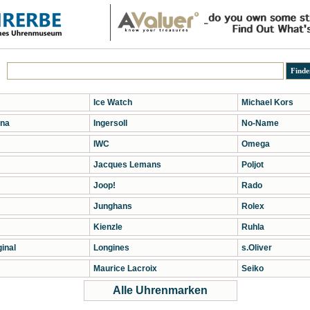
Ice Watch
Michael Kors
na
Ingersoll
No-Name
IWC
Omega
Jacques Lemans
Poljot
Joop!
Rado
Junghans
Rolex
Kienzle
Ruhla
inal
Longines
s.Oliver
Maurice Lacroix
Seiko
Alle Uhrenmarken