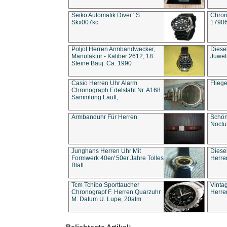
Seiko Automatik Diver ' S
Chron
Skx007kc
1790
Poljot Herren Armbandwecker,
Diese
Manufaktur - Kaliber 2612, 18
Juwel
Steine Bauj. Ca. 1990
Casio Herren Uhr Alarm
Flieg
Chronograph Edelstahl Nr. A168
Sammlung Läuft,
Armbanduhr Für Herren
Schön
Noct
Junghans Herren Uhr Mit
Diese
Formwerk 40er/ 50er Jahre Tolles
Herre
Blatt
Tcm Tchibo Sporttaucher
Vinta
Chronograpf F. Herren Quarzuhr
Herre
M. Datum U. Lupe, 20atm