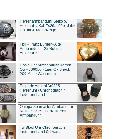
Herrenarmbanduhr Seiko 5,
Automatic, Kal. 7s26a, 90er Jahre
Datum & Tag Anzeige
Fbu - Franz Burger - Alte
Armbanduhr - 25 Rubine -
Automatic
Casio Uhr Armbanduhr Herren
Gw - 3000bd - 1aer G - Shock
200 Meter Wasserdicht
Emporio Armani Ar0395
Herrenuhr / Chronograph /
Lederarmband
Omega Seamaster Armbanduhr
Kaliber 1315 Quartz Herren
Armbanduhr
Tw Steel Uhr Chronograph
Lederarmband Schwarz