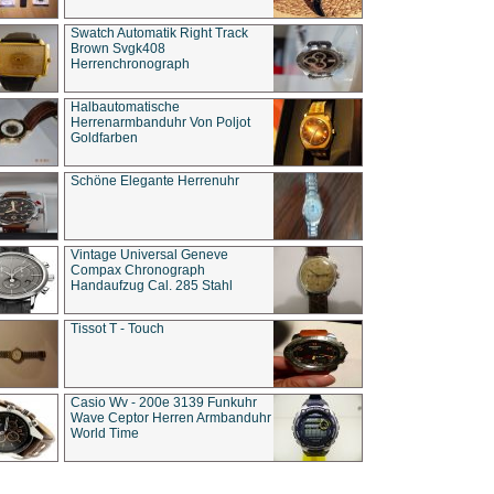
Swatch Automatik Right Track
Brown Svgk408
Herrenchronograph
Halbautomatische
Herrenarmbanduhr Von Poljot
Goldfarben
Schöne Elegante Herrenuhr
Vintage Universal Geneve
Compax Chronograph
Handaufzug Cal. 285 Stahl
Tissot T - Touch
Casio Wv - 200e 3139 Funkuhr
Wave Ceptor Herren Armbanduhr
World Time