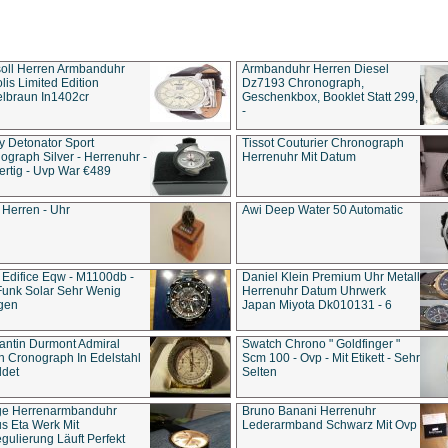
soll Herren Armbanduhr
Armbanduhr Herren Diesel
is Limited Edition
Dz7193 Chro­no­graph,
lbraun In1402cr
Geschenkbox, Booklet Statt 299,
-
y Detonator Sport
Tissot Couturier Chronograph
ograph Silver - Herrenuhr -
Herrenuhr Mit Datum
rtig - Uvp War €489
 Herren - Uhr
Awi Deep Water 50 Automatic
 Edifice Eqw - M1100db -
Daniel Klein Premium Uhr Metall
Funk Solar Sehr Wenig
Herrenuhr Datum Uhrwerk
gen
Japan Miyota Dk010131 - 6
antin Durmont Admiral
Swatch Chrono " Goldfinger "
n Cronograph In Edelstahl
Scm 100 - Ovp - Mit Etikett - Sehr
ldet
Selten
ge Herrenarmbanduhr
Bruno Banani Herrenuhr
s Eta Werk Mit
Lederarmband Schwarz Mit Ovp
gulierung Läuft Perfekt