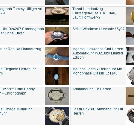
ograph Tommy Hilfiger Art.
Tissot Handaufzug
679
CarreegehÄuse, Ca. 1940,
Läuft, Formwerk?
l Uhr Dz4207 Chronograph
Seiko Windrose / Levante / 5y37
ier Ohne Etiket
eruhr Replika Handaufzug
Ingersoll Lawrence Gmt Herren
Automatikuhr In3218bk Limited
Edition
e Elegante Herrenuhr
Maurice Lacroix Herrenuhr Mit
um
Mondphase Classic Lc1148
l Dz7265 Little Daddy
Armbanduhr Für Herren
n - Chronograph
ge Omega Militäruhr
Fossil Ch2891 Armbanduhr Für
nuhr
Herren