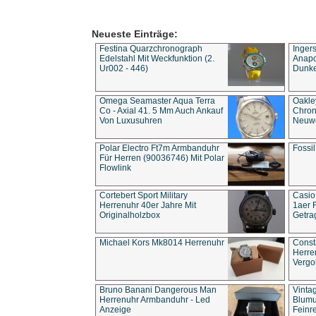
Neueste Einträge:
Festina Quarzchronograph
Inger
Edelstahl Mit Weckfunktion (2.
Anapol
Ur002 - 446)
Dunke
Omega Seamaster Aqua Terra
Oakle
Co - Axial 41. 5 Mm Auch Ankauf
Chron
Von Luxusuhren
Neuwe
Polar Electro Ft7m Armbanduhr
Fossil
Für Herren (90036746) Mit Polar
Flowlink
Cortebert Sport Military
Casio
Herrenuhr 40er Jahre Mit
1aer 
Originalholzbox
Getra
Michael Kors Mk8014 Herrenuhr
Const
Herre
Vergo
Bruno Banani Dangerous Man
Vinta
Herrenuhr Armbanduhr - Led
Blumu
Anzeige
Feinre