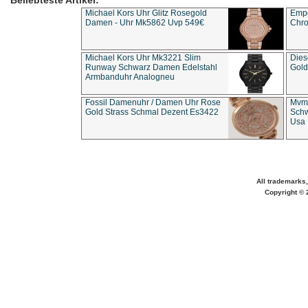
Beliebteste Artikel:
Michael Kors Uhr Glitz Rosegold
Empo
Damen - Uhr Mk5862 Uvp 549€
Chro
Michael Kors Uhr Mk3221 Slim
Dies
Runway Schwarz Damen Edelstahl
Gold
Armbanduhr Analogneu
Fossil Damenuhr / Damen Uhr Rose
Mvmt
Gold Strass Schmal Dezent Es3422
Schw
Usa 
All trademarks,
Copyright © 