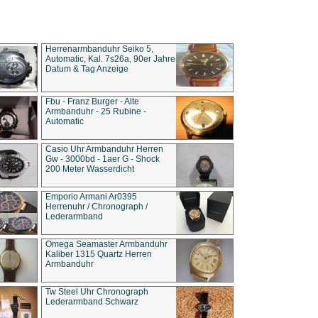
Herrenarmbanduhr Seiko 5,
Automatic, Kal. 7s26a, 90er Jahre
Datum & Tag Anzeige
Fbu - Franz Burger - Alte
Armbanduhr - 25 Rubine -
Automatic
Casio Uhr Armbanduhr Herren
Gw - 3000bd - 1aer G - Shock
200 Meter Wasserdicht
Emporio Armani Ar0395
Herrenuhr / Chronograph /
Lederarmband
Omega Seamaster Armbanduhr
Kaliber 1315 Quartz Herren
Armbanduhr
Tw Steel Uhr Chronograph
Lederarmband Schwarz