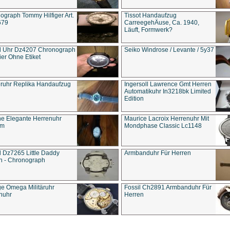
ograph Tommy Hilfiger Art.
Tissot Handaufzug
679
CarreegehÄuse, Ca. 1940,
Läuft, Formwerk?
l Uhr Dz4207 Chronograph
Seiko Windrose / Levante / 5y37
ier Ohne Etiket
eruhr Replika Handaufzug
Ingersoll Lawrence Gmt Herren
Automatikuhr In3218bk Limited
Edition
e Elegante Herrenuhr
Maurice Lacroix Herrenuhr Mit
um
Mondphase Classic Lc1148
l Dz7265 Little Daddy
Armbanduhr Für Herren
n - Chronograph
ge Omega Militäruhr
Fossil Ch2891 Armbanduhr Für
nuhr
Herren