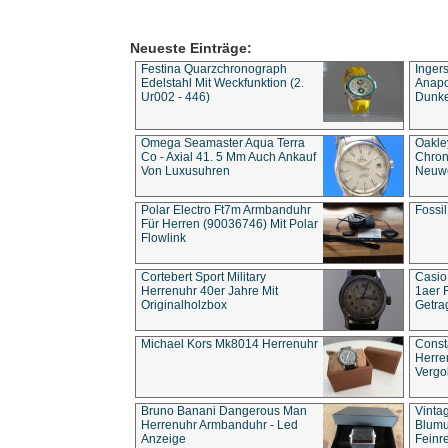
Neueste Einträge:
Festina Quarzchronograph
Inger
Edelstahl Mit Weckfunktion (2.
Anapol
Ur002 - 446)
Dunke
Omega Seamaster Aqua Terra
Oakle
Co - Axial 41. 5 Mm Auch Ankauf
Chron
Von Luxusuhren
Neuwe
Polar Electro Ft7m Armbanduhr
Fossil
Für Herren (90036746) Mit Polar
Flowlink
Cortebert Sport Military
Casio
Herrenuhr 40er Jahre Mit
1aer 
Originalholzbox
Getra
Michael Kors Mk8014 Herrenuhr
Const
Herre
Vergo
Bruno Banani Dangerous Man
Vinta
Herrenuhr Armbanduhr - Led
Blumu
Anzeige
Feinre