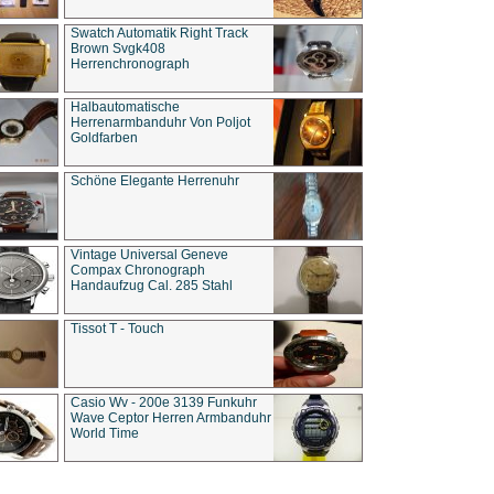
Swatch Automatik Right Track
Brown Svgk408
Herrenchronograph
Halbautomatische
Herrenarmbanduhr Von Poljot
Goldfarben
Schöne Elegante Herrenuhr
Vintage Universal Geneve
Compax Chronograph
Handaufzug Cal. 285 Stahl
Tissot T - Touch
Casio Wv - 200e 3139 Funkuhr
Wave Ceptor Herren Armbanduhr
World Time