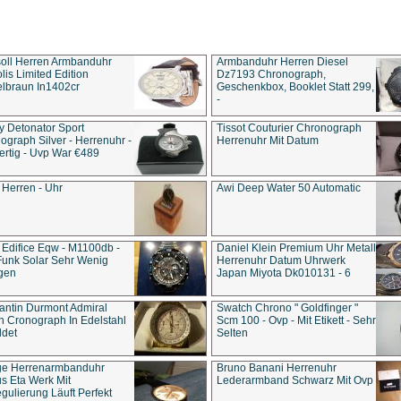
soll Herren Armbanduhr
Armbanduhr Herren Diesel
is Limited Edition
Dz7193 Chro­no­graph,
lbraun In1402cr
Geschenkbox, Booklet Statt 299,
-
y Detonator Sport
Tissot Couturier Chronograph
ograph Silver - Herrenuhr -
Herrenuhr Mit Datum
rtig - Uvp War €489
 Herren - Uhr
Awi Deep Water 50 Automatic
 Edifice Eqw - M1100db -
Daniel Klein Premium Uhr Metall
Funk Solar Sehr Wenig
Herrenuhr Datum Uhrwerk
gen
Japan Miyota Dk010131 - 6
antin Durmont Admiral
Swatch Chrono " Goldfinger "
n Cronograph In Edelstahl
Scm 100 - Ovp - Mit Etikett - Sehr
ldet
Selten
ge Herrenarmbanduhr
Bruno Banani Herrenuhr
s Eta Werk Mit
Lederarmband Schwarz Mit Ovp
gulierung Läuft Perfekt