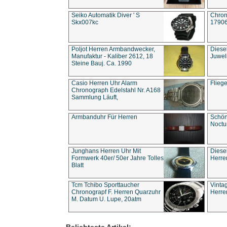
Seiko Automatik Diver ' S
Chron
Skx007kc
1790
Poljot Herren Armbandwecker,
Diese
Manufaktur - Kaliber 2612, 18
Juwel
Steine Bauj. Ca. 1990
Casio Herren Uhr Alarm
Flieg
Chronograph Edelstahl Nr. A168
Sammlung Läuft,
Armbanduhr Für Herren
Schön
Noct
Junghans Herren Uhr Mit
Diese
Formwerk 40er/ 50er Jahre Tolles
Herre
Blatt
Tcm Tchibo Sporttaucher
Vinta
Chronograpf F. Herren Quarzuhr
Herre
M. Datum U. Lupe, 20atm