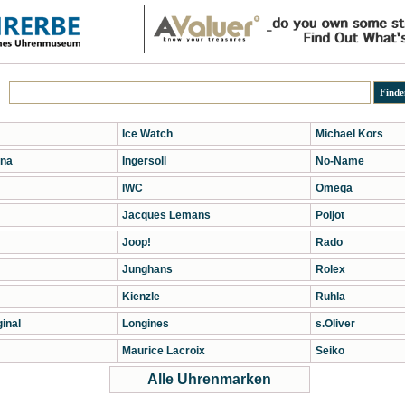
Ice Watch
Michael Kors
na
Ingersoll
No-Name
IWC
Omega
Jacques Lemans
Poljot
Joop!
Rado
Junghans
Rolex
Kienzle
Ruhla
inal
Longines
s.Oliver
Maurice Lacroix
Seiko
Alle Uhrenmarken