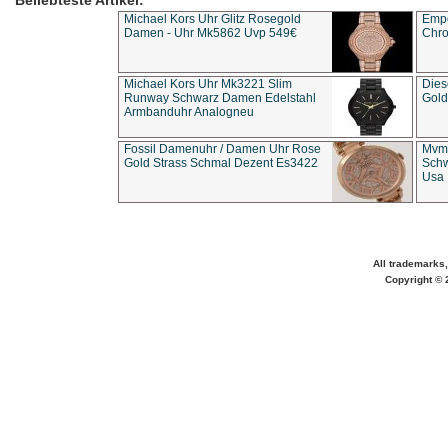
Beliebteste Artikel:
Michael Kors Uhr Glitz Rosegold
Empo
Damen - Uhr Mk5862 Uvp 549€
Chro
Michael Kors Uhr Mk3221 Slim
Dies
Runway Schwarz Damen Edelstahl
Gold
Armbanduhr Analogneu
Fossil Damenuhr / Damen Uhr Rose
Mvmt
Gold Strass Schmal Dezent Es3422
Schw
Usa 
All trademarks,
Copyright © 