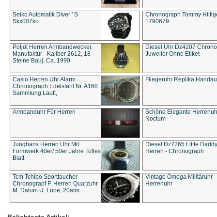
Seiko Automatik Diver ' S
Chronograph Tommy Hilfige
Skx007kc
1790679
Poljot Herren Armbandwecker,
Diesel Uhr Dz4207 Chron
Manufaktur - Kaliber 2612, 18
Juwelier Ohne Etiket
Steine Bauj. Ca. 1990
Casio Herren Uhr Alarm
Fliegeruhr Replika Handau
Chronograph Edelstahl Nr. A168
Sammlung Läuft,
Armbanduhr Für Herren
Schöne Elegante Herrenuh
Noctum
Junghans Herren Uhr Mit
Diesel Dz7265 Little Dadd
Formwerk 40er/ 50er Jahre Tolles
Herren - Chronograph
Blatt
Tcm Tchibo Sporttaucher
Vintage Omega Militäruhr
Chronograpf F. Herren Quarzuhr
Herrenuhr
M. Datum U. Lupe, 20atm