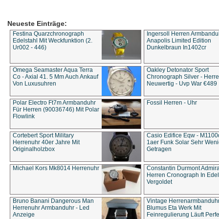
Neueste Einträge:
Festina Quarzchronograph
Ingersoll Herren Armbandu
Edelstahl Mit Weckfunktion (2.
Anapolis Limited Edition
Ur002 - 446)
Dunkelbraun In1402cr
Omega Seamaster Aqua Terra
Oakley Detonator Sport
Co - Axial 41. 5 Mm Auch Ankauf
Chronograph Silver - Herre
Von Luxusuhren
Neuwertig - Uvp War €489
Polar Electro Ft7m Armbanduhr
Fossil Herren - Uhr
Für Herren (90036746) Mit Polar
Flowlink
Cortebert Sport Military
Casio Edifice Eqw - M1100
Herrenuhr 40er Jahre Mit
1aer Funk Solar Sehr Wen
Originalholzbox
Getragen
Michael Kors Mk8014 Herrenuhr
Constantin Durmont Admira
Herren Cronograph In Edel
Vergoldet
Bruno Banani Dangerous Man
Vintage Herrenarmbanduh
Herrenuhr Armbanduhr - Led
Blumus Eta Werk Mit
Anzeige
Feinregulierung Läuft Perfe