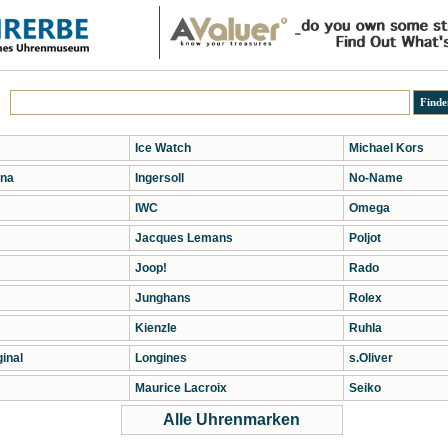
Ice Watch
Michael Kors
na
Ingersoll
No-Name
IWC
Omega
Jacques Lemans
Poljot
Joop!
Rado
Junghans
Rolex
Kienzle
Ruhla
inal
Longines
s.Oliver
Maurice Lacroix
Seiko
Alle Uhrenmarken