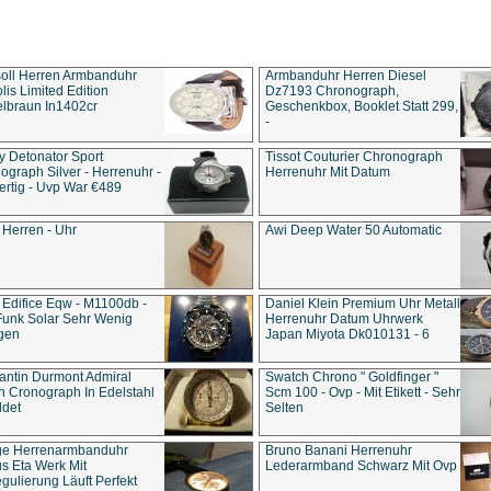
soll Herren Armbanduhr
Armbanduhr Herren Diesel
is Limited Edition
Dz7193 Chro­no­graph,
lbraun In1402cr
Geschenkbox, Booklet Statt 299,
-
y Detonator Sport
Tissot Couturier Chronograph
ograph Silver - Herrenuhr -
Herrenuhr Mit Datum
rtig - Uvp War €489
 Herren - Uhr
Awi Deep Water 50 Automatic
 Edifice Eqw - M1100db -
Daniel Klein Premium Uhr Metall
Funk Solar Sehr Wenig
Herrenuhr Datum Uhrwerk
gen
Japan Miyota Dk010131 - 6
antin Durmont Admiral
Swatch Chrono " Goldfinger "
n Cronograph In Edelstahl
Scm 100 - Ovp - Mit Etikett - Sehr
ldet
Selten
ge Herrenarmbanduhr
Bruno Banani Herrenuhr
s Eta Werk Mit
Lederarmband Schwarz Mit Ovp
gulierung Läuft Perfekt