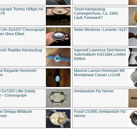
ograph Tommy Hilfiger Art.
Tissot Handaufzug
679
CarreegehÄuse, Ca. 1940,
Läuft, Formwerk?
l Uhr Dz4207 Chronograph
Seiko Windrose / Levante / 5y37
ier Ohne Etiket
eruhr Replika Handaufzug
Ingersoll Lawrence Gmt Herren
Automatikuhr In3218bk Limited
Edition
e Elegante Herrenuhr
Maurice Lacroix Herrenuhr Mit
um
Mondphase Classic Lc1148
l Dz7265 Little Daddy
Armbanduhr Für Herren
n - Chronograph
ge Omega Militäruhr
Fossil Ch2891 Armbanduhr Für
nuhr
Herren