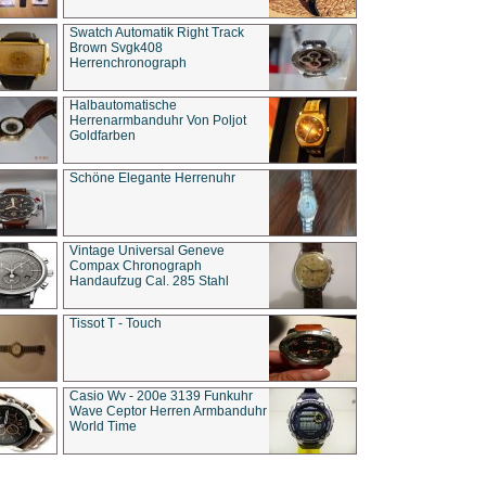
Swatch Automatik Right Track
Brown Svgk408
Herrenchronograph
Halbautomatische
Herrenarmbanduhr Von Poljot
Goldfarben
Schöne Elegante Herrenuhr
Vintage Universal Geneve
Compax Chronograph
Handaufzug Cal. 285 Stahl
Tissot T - Touch
Casio Wv - 200e 3139 Funkuhr
Wave Ceptor Herren Armbanduhr
World Time