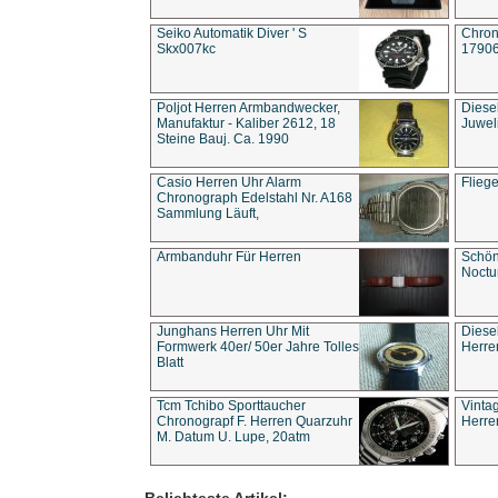
Seiko Automatik Diver ' S
Chron
Skx007kc
1790
Poljot Herren Armbandwecker,
Diese
Manufaktur - Kaliber 2612, 18
Juwel
Steine Bauj. Ca. 1990
Casio Herren Uhr Alarm
Flieg
Chronograph Edelstahl Nr. A168
Sammlung Läuft,
Armbanduhr Für Herren
Schön
Noct
Junghans Herren Uhr Mit
Diese
Formwerk 40er/ 50er Jahre Tolles
Herre
Blatt
Tcm Tchibo Sporttaucher
Vinta
Chronograpf F. Herren Quarzuhr
Herre
M. Datum U. Lupe, 20atm