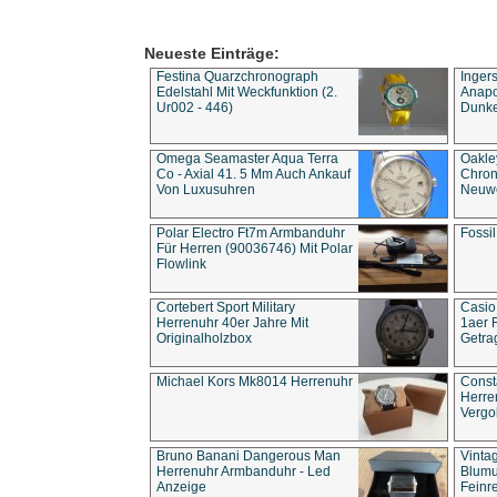
Neueste Einträge:
Festina Quarzchronograph
Inger
Edelstahl Mit Weckfunktion (2.
Anapol
Ur002 - 446)
Dunke
Omega Seamaster Aqua Terra
Oakle
Co - Axial 41. 5 Mm Auch Ankauf
Chron
Von Luxusuhren
Neuwe
Polar Electro Ft7m Armbanduhr
Fossil
Für Herren (90036746) Mit Polar
Flowlink
Cortebert Sport Military
Casio
Herrenuhr 40er Jahre Mit
1aer 
Originalholzbox
Getra
Michael Kors Mk8014 Herrenuhr
Const
Herre
Vergo
Bruno Banani Dangerous Man
Vinta
Herrenuhr Armbanduhr - Led
Blumu
Anzeige
Feinre