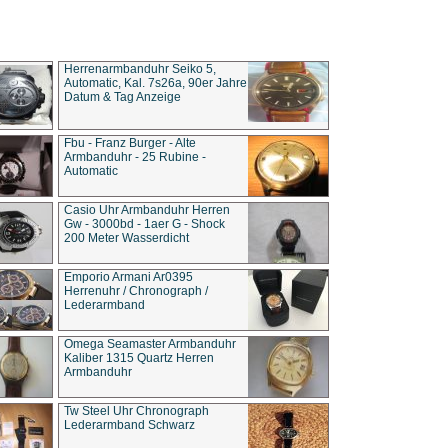
Herrenarmbanduhr Seiko 5,
Automatic, Kal. 7s26a, 90er Jahre
Datum & Tag Anzeige
Fbu - Franz Burger - Alte
Armbanduhr - 25 Rubine -
Automatic
Casio Uhr Armbanduhr Herren
Gw - 3000bd - 1aer G - Shock
200 Meter Wasserdicht
Emporio Armani Ar0395
Herrenuhr / Chronograph /
Lederarmband
Omega Seamaster Armbanduhr
Kaliber 1315 Quartz Herren
Armbanduhr
Tw Steel Uhr Chronograph
Lederarmband Schwarz