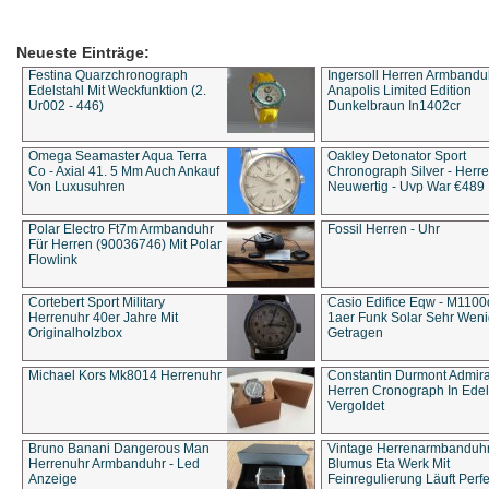
Neueste Einträge:
Festina Quarzchronograph
Ingersoll Herren Armbandu
Edelstahl Mit Weckfunktion (2.
Anapolis Limited Edition
Ur002 - 446)
Dunkelbraun In1402cr
Omega Seamaster Aqua Terra
Oakley Detonator Sport
Co - Axial 41. 5 Mm Auch Ankauf
Chronograph Silver - Herre
Von Luxusuhren
Neuwertig - Uvp War €489
Polar Electro Ft7m Armbanduhr
Fossil Herren - Uhr
Für Herren (90036746) Mit Polar
Flowlink
Cortebert Sport Military
Casio Edifice Eqw - M1100
Herrenuhr 40er Jahre Mit
1aer Funk Solar Sehr Wen
Originalholzbox
Getragen
Michael Kors Mk8014 Herrenuhr
Constantin Durmont Admira
Herren Cronograph In Edel
Vergoldet
Bruno Banani Dangerous Man
Vintage Herrenarmbanduh
Herrenuhr Armbanduhr - Led
Blumus Eta Werk Mit
Anzeige
Feinregulierung Läuft Perfe