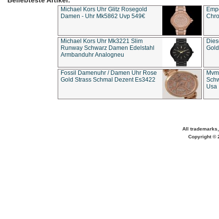
Beliebteste Artikel:
Michael Kors Uhr Glitz Rosegold
Empo
Damen - Uhr Mk5862 Uvp 549€
Chro
Michael Kors Uhr Mk3221 Slim
Dies
Runway Schwarz Damen Edelstahl
Gold
Armbanduhr Analogneu
Fossil Damenuhr / Damen Uhr Rose
Mvmt
Gold Strass Schmal Dezent Es3422
Schw
Usa 
All trademarks,
Copyright © 