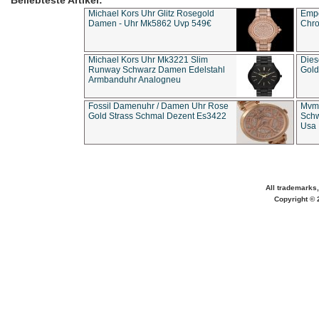
Beliebteste Artikel:
Michael Kors Uhr Glitz Rosegold
Empo
Damen - Uhr Mk5862 Uvp 549€
Chro
Michael Kors Uhr Mk3221 Slim
Dies
Runway Schwarz Damen Edelstahl
Gold
Armbanduhr Analogneu
Fossil Damenuhr / Damen Uhr Rose
Mvmt
Gold Strass Schmal Dezent Es3422
Schw
Usa 
All trademarks,
Copyright © 