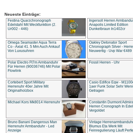
Neueste Einträge:
Festina Quarzchronograph
Ingersoll Herren Armbandu
Edelstahl Mit Weckfunktion (2.
Anapolis Limited Edition
Ur002 - 446)
Dunkelbraun In1402cr
Omega Seamaster Aqua Terra
Oakley Detonator Sport
Co - Axial 41. 5 Mm Auch Ankauf
Chronograph Silver - Herre
Von Luxusuhren
Neuwertig - Uvp War €489
Polar Electro Ft7m Armbanduhr
Fossil Herren - Uhr
Für Herren (90036746) Mit Polar
Flowlink
Cortebert Sport Military
Casio Edifice Eqw - M1100
Herrenuhr 40er Jahre Mit
1aer Funk Solar Sehr Wen
Originalholzbox
Getragen
Michael Kors Mk8014 Herrenuhr
Constantin Durmont Admira
Herren Cronograph In Edel
Vergoldet
Bruno Banani Dangerous Man
Vintage Herrenarmbanduh
Herrenuhr Armbanduhr - Led
Blumus Eta Werk Mit
Anzeige
Feinregulierung Läuft Perfe