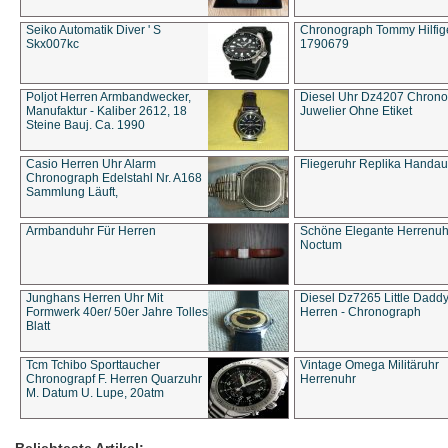
Seiko Automatik Diver ' S
Chronograph Tommy Hilfige
Skx007kc
1790679
Poljot Herren Armbandwecker,
Diesel Uhr Dz4207 Chron
Manufaktur - Kaliber 2612, 18
Juwelier Ohne Etiket
Steine Bauj. Ca. 1990
Casio Herren Uhr Alarm
Fliegeruhr Replika Handau
Chronograph Edelstahl Nr. A168
Sammlung Läuft,
Armbanduhr Für Herren
Schöne Elegante Herrenuh
Noctum
Junghans Herren Uhr Mit
Diesel Dz7265 Little Dadd
Formwerk 40er/ 50er Jahre Tolles
Herren - Chronograph
Blatt
Tcm Tchibo Sporttaucher
Vintage Omega Militäruhr
Chronograpf F. Herren Quarzuhr
Herrenuhr
M. Datum U. Lupe, 20atm