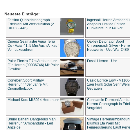
Neueste Einträge:
Festina Quarzchronograph
Ingersoll Herren Armbandu
Edelstahl Mit Weckfunktion (2.
Anapolis Limited Edition
Ur002 - 446)
Dunkelbraun In1402cr
Omega Seamaster Aqua Terra
Oakley Detonator Sport
Co - Axial 41. 5 Mm Auch Ankauf
Chronograph Silver - Herre
Von Luxusuhren
Neuwertig - Uvp War €489
Polar Electro Ft7m Armbanduhr
Fossil Herren - Uhr
Für Herren (90036746) Mit Polar
Flowlink
Cortebert Sport Military
Casio Edifice Eqw - M1100
Herrenuhr 40er Jahre Mit
1aer Funk Solar Sehr Wen
Originalholzbox
Getragen
Michael Kors Mk8014 Herrenuhr
Constantin Durmont Admira
Herren Cronograph In Edel
Vergoldet
Bruno Banani Dangerous Man
Vintage Herrenarmbanduh
Herrenuhr Armbanduhr - Led
Blumus Eta Werk Mit
Anzeige
Feinregulierung Läuft Perfe