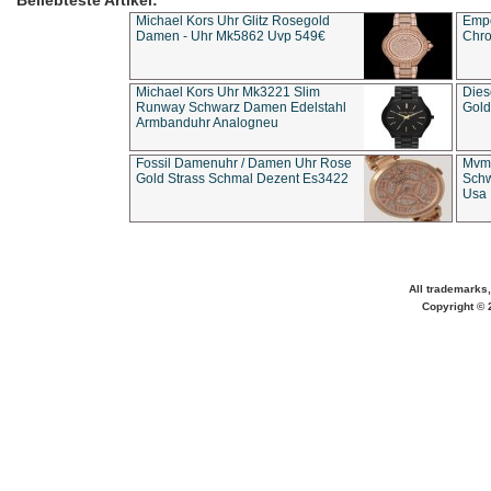
Beliebteste Artikel:
Michael Kors Uhr Glitz Rosegold
Empo
Damen - Uhr Mk5862 Uvp 549€
Chro
Michael Kors Uhr Mk3221 Slim
Dies
Runway Schwarz Damen Edelstahl
Gold
Armbanduhr Analogneu
Fossil Damenuhr / Damen Uhr Rose
Mvmt
Gold Strass Schmal Dezent Es3422
Schw
Usa 
All trademarks,
Copyright © 