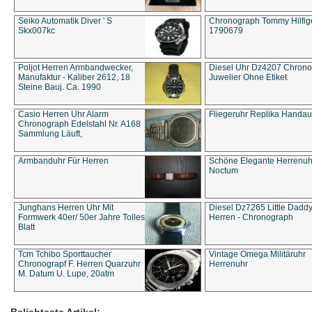
Seiko Automatik Diver ' S
Chronograph Tommy Hilfige
Skx007kc
1790679
Poljot Herren Armbandwecker,
Diesel Uhr Dz4207 Chron
Manufaktur - Kaliber 2612, 18
Juwelier Ohne Etiket
Steine Bauj. Ca. 1990
Casio Herren Uhr Alarm
Fliegeruhr Replika Handau
Chronograph Edelstahl Nr. A168
Sammlung Läuft,
Armbanduhr Für Herren
Schöne Elegante Herrenuh
Noctum
Junghans Herren Uhr Mit
Diesel Dz7265 Little Dadd
Formwerk 40er/ 50er Jahre Tolles
Herren - Chronograph
Blatt
Tcm Tchibo Sporttaucher
Vintage Omega Militäruhr
Chronograpf F. Herren Quarzuhr
Herrenuhr
M. Datum U. Lupe, 20atm