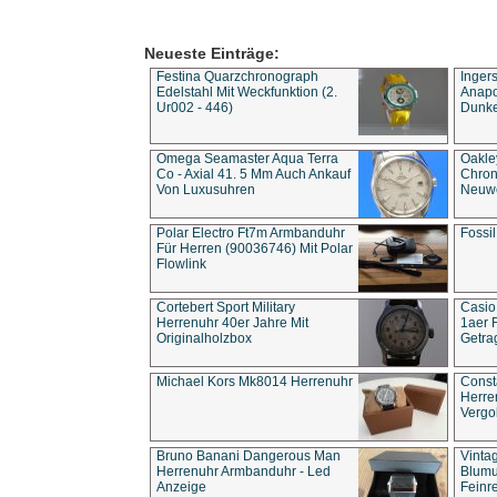
Neueste Einträge:
Festina Quarzchronograph
Inger
Edelstahl Mit Weckfunktion (2.
Anapol
Ur002 - 446)
Dunke
Omega Seamaster Aqua Terra
Oakle
Co - Axial 41. 5 Mm Auch Ankauf
Chron
Von Luxusuhren
Neuwe
Polar Electro Ft7m Armbanduhr
Fossil
Für Herren (90036746) Mit Polar
Flowlink
Cortebert Sport Military
Casio
Herrenuhr 40er Jahre Mit
1aer 
Originalholzbox
Getra
Michael Kors Mk8014 Herrenuhr
Const
Herre
Vergo
Bruno Banani Dangerous Man
Vinta
Herrenuhr Armbanduhr - Led
Blumu
Anzeige
Feinre