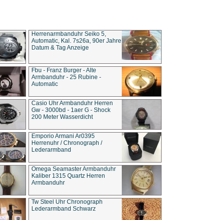
Herrenarmbanduhr Seiko 5,
Automatic, Kal. 7s26a, 90er Jahre
Datum & Tag Anzeige
Fbu - Franz Burger - Alte
Armbanduhr - 25 Rubine -
Automatic
Casio Uhr Armbanduhr Herren
Gw - 3000bd - 1aer G - Shock
200 Meter Wasserdicht
Emporio Armani Ar0395
Herrenuhr / Chronograph /
Lederarmband
Omega Seamaster Armbanduhr
Kaliber 1315 Quartz Herren
Armbanduhr
Tw Steel Uhr Chronograph
Lederarmband Schwarz