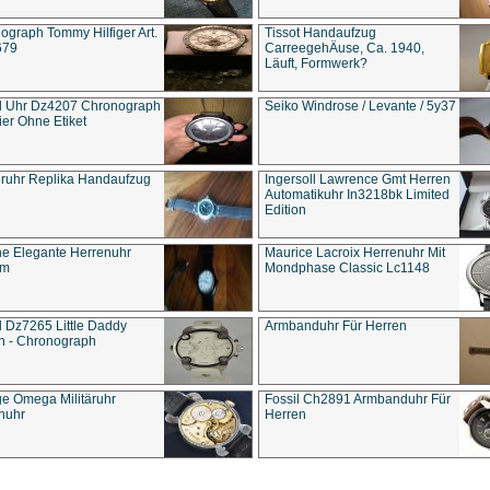
ograph Tommy Hilfiger Art.
Tissot Handaufzug
679
CarreegehÄuse, Ca. 1940,
Läuft, Formwerk?
l Uhr Dz4207 Chronograph
Seiko Windrose / Levante / 5y37
ier Ohne Etiket
eruhr Replika Handaufzug
Ingersoll Lawrence Gmt Herren
Automatikuhr In3218bk Limited
Edition
e Elegante Herrenuhr
Maurice Lacroix Herrenuhr Mit
um
Mondphase Classic Lc1148
l Dz7265 Little Daddy
Armbanduhr Für Herren
n - Chronograph
ge Omega Militäruhr
Fossil Ch2891 Armbanduhr Für
nuhr
Herren