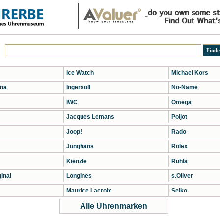
Ice Watch
Michael Kors
na
Ingersoll
No-Name
IWC
Omega
Jacques Lemans
Poljot
Joop!
Rado
Junghans
Rolex
Kienzle
Ruhla
inal
Longines
s.Oliver
Maurice Lacroix
Seiko
Alle Uhrenmarken