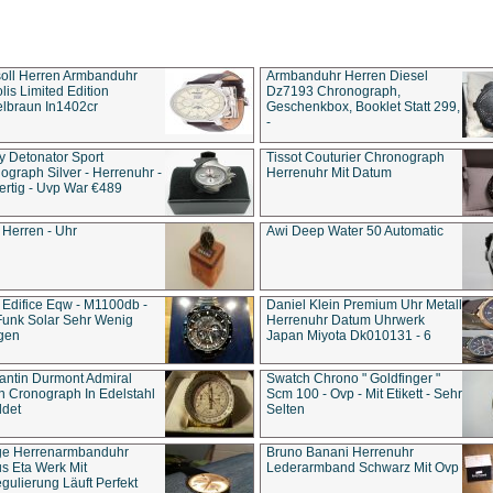
soll Herren Armbanduhr
Armbanduhr Herren Diesel
is Limited Edition
Dz7193 Chro­no­graph,
lbraun In1402cr
Geschenkbox, Booklet Statt 299,
-
y Detonator Sport
Tissot Couturier Chronograph
ograph Silver - Herrenuhr -
Herrenuhr Mit Datum
rtig - Uvp War €489
 Herren - Uhr
Awi Deep Water 50 Automatic
 Edifice Eqw - M1100db -
Daniel Klein Premium Uhr Metall
Funk Solar Sehr Wenig
Herrenuhr Datum Uhrwerk
gen
Japan Miyota Dk010131 - 6
antin Durmont Admiral
Swatch Chrono " Goldfinger "
n Cronograph In Edelstahl
Scm 100 - Ovp - Mit Etikett - Sehr
ldet
Selten
ge Herrenarmbanduhr
Bruno Banani Herrenuhr
s Eta Werk Mit
Lederarmband Schwarz Mit Ovp
gulierung Läuft Perfekt