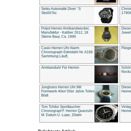
Seiko Automatik Diver ' S
Chron
Skx007kc
1790
Poljot Herren Armbandwecker,
Diese
Manufaktur - Kaliber 2612, 18
Juwel
Steine Bauj. Ca. 1990
Casio Herren Uhr Alarm
Flieg
Chronograph Edelstahl Nr. A168
Sammlung Läuft,
Armbanduhr Für Herren
Schön
Noct
Junghans Herren Uhr Mit
Diese
Formwerk 40er/ 50er Jahre Tolles
Herre
Blatt
Tcm Tchibo Sporttaucher
Vinta
Chronograpf F. Herren Quarzuhr
Herre
M. Datum U. Lupe, 20atm