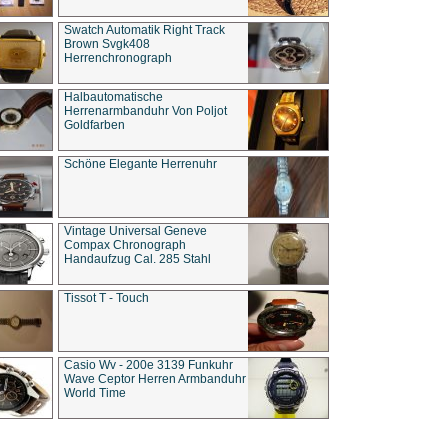
Swatch Automatik Right Track
Brown Svgk408
Herrenchronograph
Halbautomatische
Herrenarmbanduhr Von Poljot
Goldfarben
Schöne Elegante Herrenuhr
Vintage Universal Geneve
Compax Chronograph
Handaufzug Cal. 285 Stahl
Tissot T - Touch
Casio Wv - 200e 3139 Funkuhr
Wave Ceptor Herren Armbanduhr
World Time