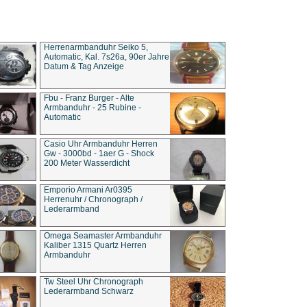
Herrenarmbanduhr Seiko 5,
Automatic, Kal. 7s26a, 90er Jahre
Datum & Tag Anzeige
Fbu - Franz Burger - Alte
Armbanduhr - 25 Rubine -
Automatic
Casio Uhr Armbanduhr Herren
Gw - 3000bd - 1aer G - Shock
200 Meter Wasserdicht
Emporio Armani Ar0395
Herrenuhr / Chronograph /
Lederarmband
Omega Seamaster Armbanduhr
Kaliber 1315 Quartz Herren
Armbanduhr
Tw Steel Uhr Chronograph
Lederarmband Schwarz