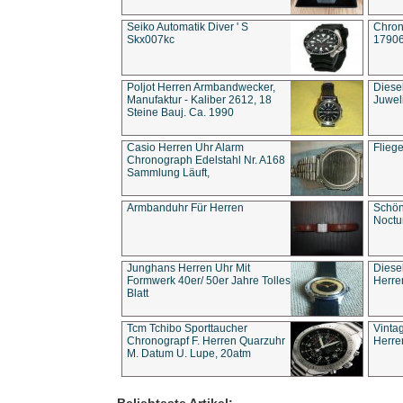
Seiko Automatik Diver ' S
Chron
Skx007kc
1790
Poljot Herren Armbandwecker,
Diese
Manufaktur - Kaliber 2612, 18
Juwel
Steine Bauj. Ca. 1990
Casio Herren Uhr Alarm
Flieg
Chronograph Edelstahl Nr. A168
Sammlung Läuft,
Armbanduhr Für Herren
Schön
Noct
Junghans Herren Uhr Mit
Diese
Formwerk 40er/ 50er Jahre Tolles
Herre
Blatt
Tcm Tchibo Sporttaucher
Vinta
Chronograpf F. Herren Quarzuhr
Herre
M. Datum U. Lupe, 20atm