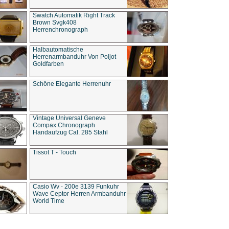
Swatch Automatik Right Track
Brown Svgk408
Herrenchronograph
Halbautomatische
Herrenarmbanduhr Von Poljot
Goldfarben
Schöne Elegante Herrenuhr
Vintage Universal Geneve
Compax Chronograph
Handaufzug Cal. 285 Stahl
Tissot T - Touch
Casio Wv - 200e 3139 Funkuhr
Wave Ceptor Herren Armbanduhr
World Time