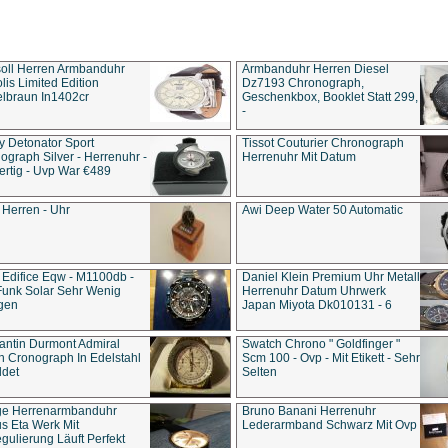
soll Herren Armbanduhr
Armbanduhr Herren Diesel
is Limited Edition
Dz7193 Chro­no­graph,
lbraun In1402cr
Geschenkbox, Booklet Statt 299,
-
y Detonator Sport
Tissot Couturier Chronograph
ograph Silver - Herrenuhr -
Herrenuhr Mit Datum
rtig - Uvp War €489
 Herren - Uhr
Awi Deep Water 50 Automatic
 Edifice Eqw - M1100db -
Daniel Klein Premium Uhr Metall
Funk Solar Sehr Wenig
Herrenuhr Datum Uhrwerk
gen
Japan Miyota Dk010131 - 6
antin Durmont Admiral
Swatch Chrono " Goldfinger "
n Cronograph In Edelstahl
Scm 100 - Ovp - Mit Etikett - Sehr
ldet
Selten
ge Herrenarmbanduhr
Bruno Banani Herrenuhr
s Eta Werk Mit
Lederarmband Schwarz Mit Ovp
gulierung Läuft Perfekt