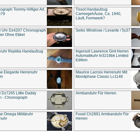
ograph Tommy Hilfiger Art.
Tissot Handaufzug
679
CarreegehÄuse, Ca. 1940,
Läuft, Formwerk?
l Uhr Dz4207 Chronograph
Seiko Windrose / Levante / 5y37
ier Ohne Etiket
eruhr Replika Handaufzug
Ingersoll Lawrence Gmt Herren
Automatikuhr In3218bk Limited
Edition
e Elegante Herrenuhr
Maurice Lacroix Herrenuhr Mit
um
Mondphase Classic Lc1148
l Dz7265 Little Daddy
Armbanduhr Für Herren
n - Chronograph
ge Omega Militäruhr
Fossil Ch2891 Armbanduhr Für
nuhr
Herren