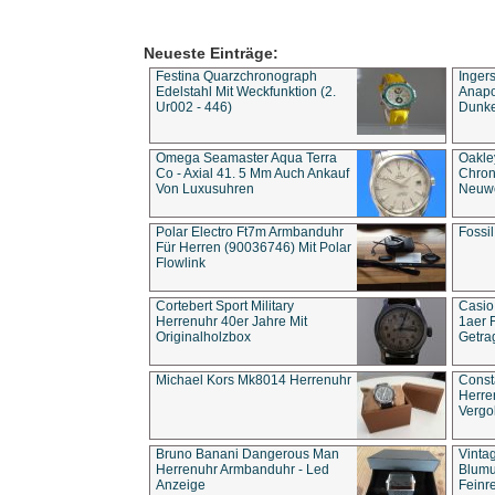
Neueste Einträge:
Festina Quarzchronograph
Inger
Edelstahl Mit Weckfunktion (2.
Anapol
Ur002 - 446)
Dunke
Omega Seamaster Aqua Terra
Oakle
Co - Axial 41. 5 Mm Auch Ankauf
Chron
Von Luxusuhren
Neuwe
Polar Electro Ft7m Armbanduhr
Fossil
Für Herren (90036746) Mit Polar
Flowlink
Cortebert Sport Military
Casio
Herrenuhr 40er Jahre Mit
1aer 
Originalholzbox
Getra
Michael Kors Mk8014 Herrenuhr
Const
Herre
Vergo
Bruno Banani Dangerous Man
Vinta
Herrenuhr Armbanduhr - Led
Blumu
Anzeige
Feinre