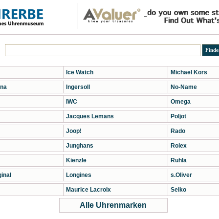
Ice Watch
Michael Kors
na
Ingersoll
No-Name
IWC
Omega
Jacques Lemans
Poljot
Joop!
Rado
Junghans
Rolex
Kienzle
Ruhla
inal
Longines
s.Oliver
Maurice Lacroix
Seiko
Alle Uhrenmarken